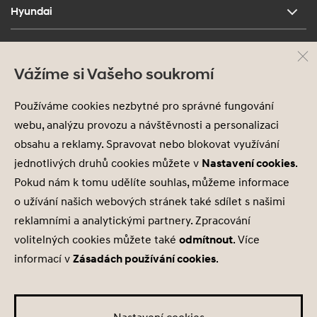
Hyundai
Kontakt
Vážíme si Vašeho soukromí
Používáme cookies nezbytné pro správné fungování
webu, analýzu provozu a návštěvnosti a personalizaci
obsahu a reklamy. Spravovat nebo blokovat využívání
jednotlivých druhů cookies můžete v
Nastavení cookies
.
Pokud nám k tomu udělíte souhlas, můžeme informace
Ochrana osobních údajů
Nastavení cookies
o užívání našich webových stránek také sdílet s našimi
Zásady používání cookies
reklamními a analytickými partnery. Zpracování
volitelných cookies můžete také
odmítnout
. Více
© 2026 Hyundai Motor Czech s.r.o.
informací v
Zásadách používání cookies
.
Všechna práva vyhrazena
Made with
PragueBest