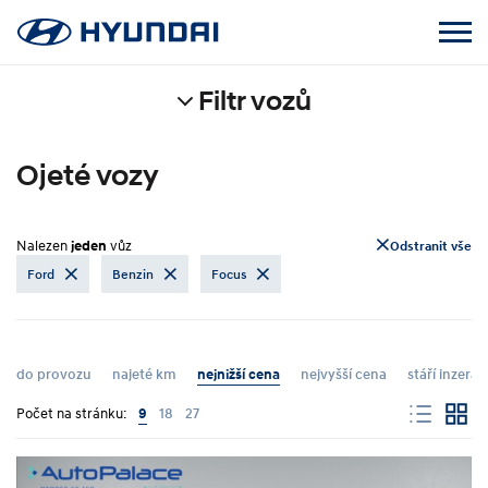
Filtr vozů
Ojeté vozy
Nalezen
jeden
vůz
Odstranit vše
Ford
Benzin
Focus
do provozu
najeté km
nejnižší cena
nejvyšší cena
stáří inzerát
Počet na stránku:
9
18
27