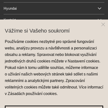
Hyundai
Kontakt
Vážíme si Vašeho soukromí
Používáme cookies nezbytné pro správné fungování
webu, analýzu provozu a návštěvnosti a personalizaci
obsahu a reklamy. Spravovat nebo blokovat využívání
jednotlivých druhů cookies můžete v
Nastavení cookies
.
Ochrana osobních údajů
Pokud nám k tomu udělíte souhlas, můžeme informace
Nastavení cookies
o užívání našich webových stránek také sdílet s našimi
Zásady používání cookies
reklamními a analytickými partnery. Zpracování
volitelných cookies můžete také
odmítnout
. Více informací
© 2026 Hyundai Motor Czech s.r.o.
Všechna práva vyhrazena
v
Zásadách používání cookies
.
Made with
PragueBest