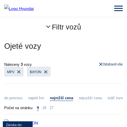
Filtr vozů
Ojeté vozy
Nalezeny
3
vozy
Odstranit vše
MPV
BAYON
do provozu
najeté km
nejnižší cena
nejvyšší cena
stáří inzerá
Počet na stránku:
9
18
27
Záruka do: