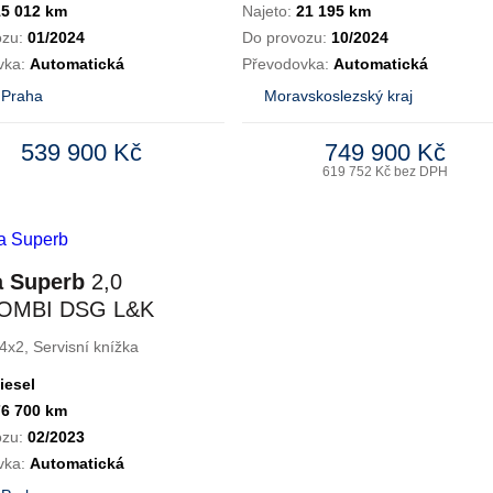
15 012 km
Najeto:
21 195 km
ozu:
01/2024
Do provozu:
10/2024
vka:
Automatická
Převodovka:
Automatická
 Praha
Moravskoslezský kraj
539 900 Kč
749 900 Kč
619 752 Kč bez DPH
 Superb
2,0
COMBI DSG L&K
W
4x2, Servisní knížka
iesel
76 700 km
ozu:
02/2023
vka:
Automatická