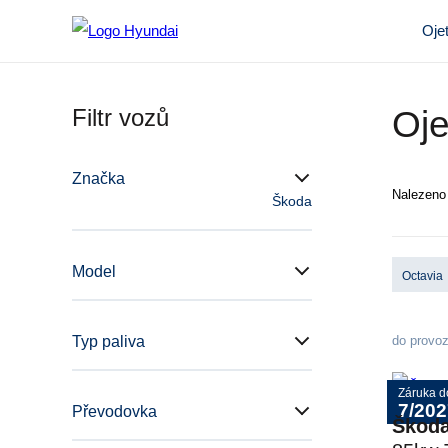
Oje
Filtr vozů
Oje
Značka
Nalezen
Škoda
Model
Octavia
Typ paliva
do provo
Záruka d
7/202
Převodovka
Škod