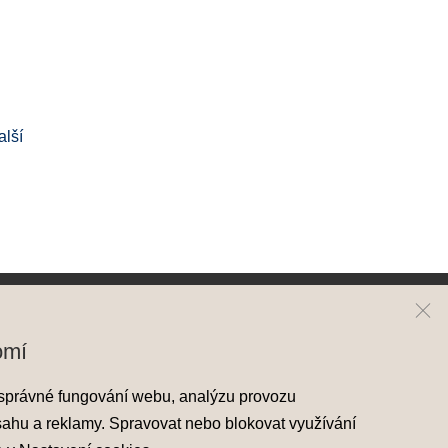
alší
ai
Kontakt
omí
y Hyundai
Mapa prodejců
správné fungování webu, analýzu provozu
skladové vozy
sahu a reklamy. Spravovat nebo blokovat využívání
áděcí vozy