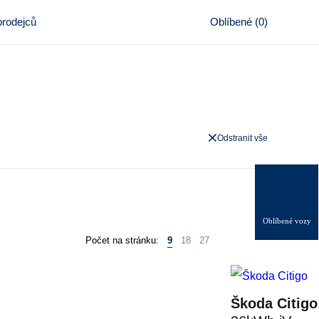
rodejců
Oblíbené
(
0
)
Odstranit vše
0
Oblíbené vozy
Počet na stránku:
9
18
27
Škoda Citigo