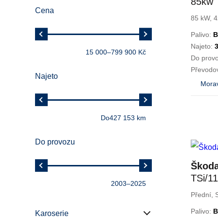
85kw 
Cena
ČR
85 kW, 4
Palivo:
B
Najeto:
15 000
–
799 900 Kč
Do prov
Převodo
Najeto
Morav
Do
427 153 km
Do provozu
Škoda
TSi/1
2003
–
2025
Carlo
Přední, 
Palivo:
B
Karoserie