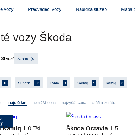
té vozy
Předváděcí vozy
Nabídka služeb
Mapa p
té vozy Škoda
o
50
vozů
Škoda
16
Superb
13
Fabia
9
Kodiaq
5
Kamiq
2
zu
najeté km
nejnižší cena
nejvyšší cena
stáří inzerátu
o:
7
a Kamiq
1,0 Tsi
Škoda Octavia
1,5