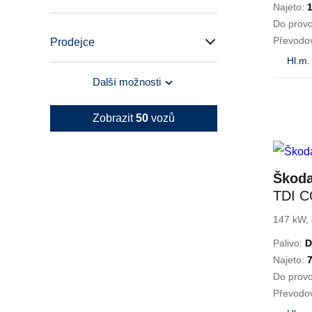
Najeto:
Do prov
Převodo
Prodejce
Hl.m.
Další možnosti
Zobrazit
50
vozů
Škoda
TDI 
147K
147 kW, 
Palivo:
D
Najeto:
Do prov
Převodo