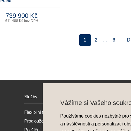
 Praha
739 900 Kč
611 488 Kč bez DPH
1
2
...
6
D
Služby
Hyund
Vážíme si Vašeho soukr
Flexibilní financování
Model
Používáme cookies nezbytné pro 
Prodloužená záruka
Nové 
a návštěvnosti a personalizaci ob
Pojištění
Předv