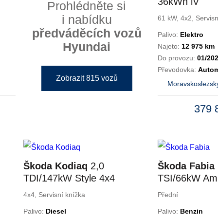
36kWh iV
Prohlédněte si
i nabídku
61 kW, 4x2, Servisn
předváděcích vozů
Palivo:
Elektro
Hyundai
Najeto:
12 975 km
Do provozu:
01/20
Převodovka:
Autom
Zobrazit 815 vozů
Moravskoslezský
379 
Škoda Kodiaq
2,0
Škoda Fabia
TDI/147kW Style 4x4
TSI/66kW Amb
DSG
4x4, Servisní knížka
Přední
Palivo:
Diesel
Palivo:
Benzin