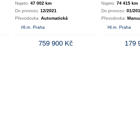
Najeto:
47 002 km
Najeto:
74 415 km
Do provozu:
12/2021
Do provozu:
01/20
Převodovka:
Automatická
Převodovka:
Manuá
Hl.m. Praha
Hl.m. Praha
759 900 Kč
179 