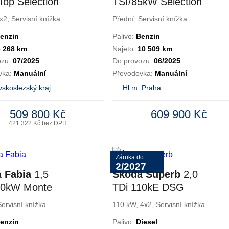
Top Selection
TSI/85kW Selection
x2, Servisní knížka
Přední, Servisní knížka
enzin
Palivo:
Benzin
3 268 km
Najeto:
10 509 km
ozu:
07/2025
Do provozu:
06/2025
vka:
Manuální
Převodovka:
Manuální
skoslezský kraj
Hl.m. Praha
509 800 Kč
609 900 Kč
421 322 Kč bez DPH
Záruka do:
2/2027
 Fabia
1,5
Škoda Superb
2,0
10kW Monte
TDi 110kE DSG
 DSG
Selection Kombi
Servisní knížka
110 kW, 4x2, Servisní knížka
enzin
Palivo:
Diesel