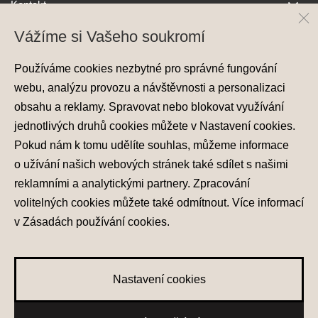
Kontakt
Vážíme si Vašeho soukromí
Používáme cookies nezbytné pro správné fungování
webu, analýzu provozu a návštěvnosti a personalizaci
obsahu a reklamy. Spravovat nebo blokovat využívání
jednotlivých druhů cookies můžete v
Nastavení cookies
.
Ochrana osobních údajů
Pokud nám k tomu udělíte souhlas, můžeme informace
Nastavení cookies
o užívání našich webových stránek také sdílet s našimi
Zásady používání cookies
reklamními a analytickými partnery. Zpracování
volitelných cookies můžete také
odmítnout
. Více informací
© 2026 Hyundai Motor Czech s.r.o.
Všechna práva vyhrazena
v
Zásadách používání cookies
.
Made with
PragueBest
Nastavení cookies