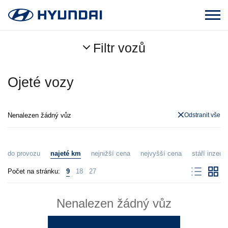
Filtr vozů
Ojeté vozy
Nenalezen žádný vůz
Odstranit vše
do provozu
najeté km
nejnižší cena
nejvyšší cena
stáří inzerát
Počet na stránku:
9
18
27
Nenalezen žádný vůz