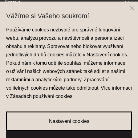
Kontakt
Vážíme si Vašeho soukromí
Používáme cookies nezbytné pro správné fungování
webu, analýzu provozu a návštěvnosti a personalizaci
obsahu a reklamy. Spravovat nebo blokovat využívání
jednotlivých druhů cookies můžete v
Nastavení cookies
.
Ochrana osobních údajů
Pokud nám k tomu udělíte souhlas, můžeme informace
Nastavení cookies
o užívání našich webových stránek také sdílet s našimi
Zásady používání cookies
reklamními a analytickými partnery. Zpracování
volitelných cookies můžete také
odmítnout
. Více informací
© 2026 Hyundai Motor Czech s.r.o.
Všechna práva vyhrazena
v
Zásadách používání cookies
.
Made with
PragueBest
Nastavení cookies