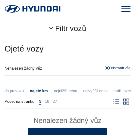
Filtr vozů
Ojeté vozy
Nenalezen žádný vůz
Odstranit vše
do provozu
najeté km
nejnižší cena
nejvyšší cena
stáří inzerát
Počet na stránku:
9
18
27
Nenalezen žádný vůz