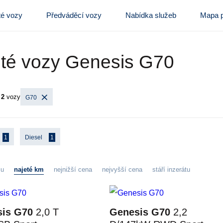
té vozy
Předváděcí vozy
Nabídka služeb
Mapa p
té vozy Genesis G70
y
2
vozy
G70
1
Diesel
1
zu
najeté km
nejnižší cena
nejvyšší cena
stáří inzerátu
is G70
2,0 T
Genesis G70
2,2