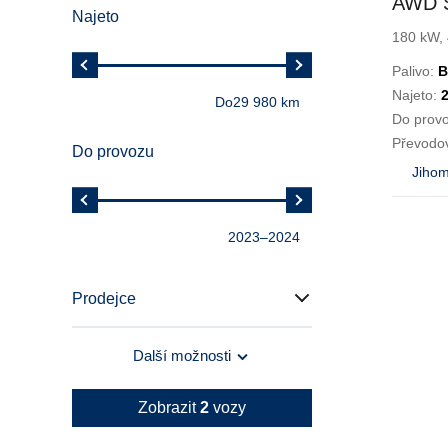
AWD S
Najeto
Pano
180 kW, 
Palivo:
B
Najeto:
Do
29 980 km
Do prov
Převodo
Do provozu
Jihom
2023
–
2024
Prodejce
Další možnosti
Zobrazit
2
vozy