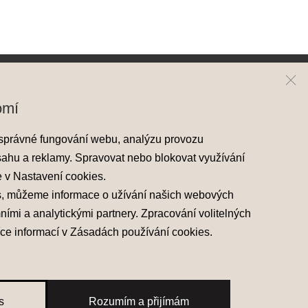
ai
Kontakt
omí
y Hyundai
Mapa prodejců
správné fungování webu, analýzu provozu
skladové vozy
sahu a reklamy. Spravovat nebo blokovat využívání
áděcí vozy
e v
Nastavení cookies
.
 nabídky
s, můžeme informace o užívání našich webových
mními a analytickými partnery. Zpracování volitelných
íce informací v
Zásadách používání cookies
.
s
Rozumím a přijímám