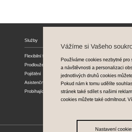
Služby
Hyund
Vážíme si Vašeho soukr
Flexibilní financování
Model
Používáme cookies nezbytné pro 
Prodloužená záruka
Nové 
a návštěvnosti a personalizaci ob
Pojištění
Předv
jednotlivých druhů cookies můžet
Asistenční služba
Akční
Pokud nám k tomu udělíte souhla
Probíhající akce
stránek také sdílet s našimi rekla
cookies můžete také
odmítnout
. V
Nastavení cookie