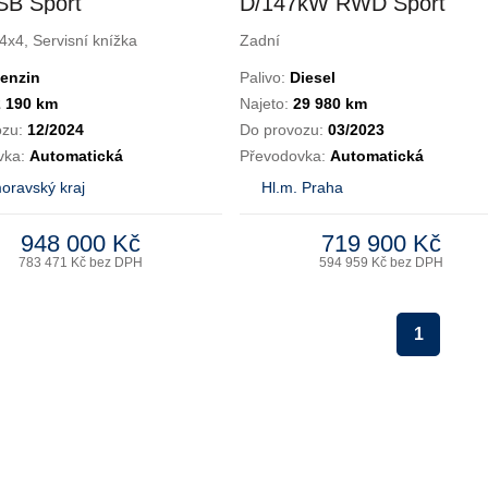
B Sport
D/147kW RWD Sport
rama
Line
4x4, Servisní knížka
Zadní
enzin
Palivo:
Diesel
2 190 km
Najeto:
29 980 km
ozu:
12/2024
Do provozu:
03/2023
vka:
Automatická
Převodovka:
Automatická
oravský kraj
Hl.m. Praha
948 000 Kč
719 900 Kč
783 471 Kč bez DPH
594 959 Kč bez DPH
1