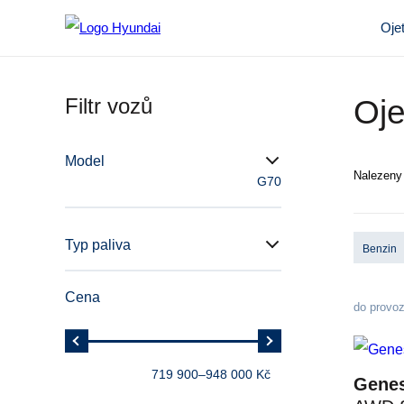
Oje
Filtr vozů
Oje
Model
Nalezen
G70
Typ paliva
Benzin
Cena
do provo
719 900
–
948 000 Kč
Genes