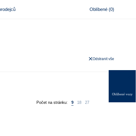
rodejců
Oblíbené
(
0
)
Odstranit vše
0
Oblíbené vozy
Počet na stránku:
9
18
27