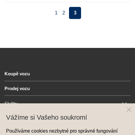
1
2
3
Koupě vozu
Prodej vozu
Služby
Vážíme si Vašeho soukromí
Hyundai
Používáme cookies nezbytné pro správné fungování
Kontakt