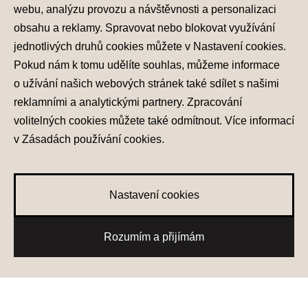
webu, analýzu provozu a návštěvnosti a personalizaci
obsahu a reklamy. Spravovat nebo blokovat využívání
jednotlivých druhů cookies můžete v
Nastavení cookies
.
Pokud nám k tomu udělíte souhlas, můžeme informace
o užívání našich webových stránek také sdílet s našimi
reklamními a analytickými partnery. Zpracování
volitelných cookies můžete také
odmítnout
. Více informací
Ochrana osobních údajů
v
Zásadách používání cookies
.
Nastavení cookies
Zásady používání cookies
© 2026 Hyundai Motor Czech s.r.o.
Nastavení cookies
Všechna práva vyhrazena
Made with
PragueBest
0
Rozumím a přijímám
Oblíbené vozy