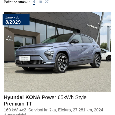
Počet na stránku:
9
18
27
Záruka do:
8/2029
Hyundai KONA
Power 65kWh Style
Premium TT
160 kW, 4x2, Servisní knížka
,
Elektro
, 27 281 km, 2024,