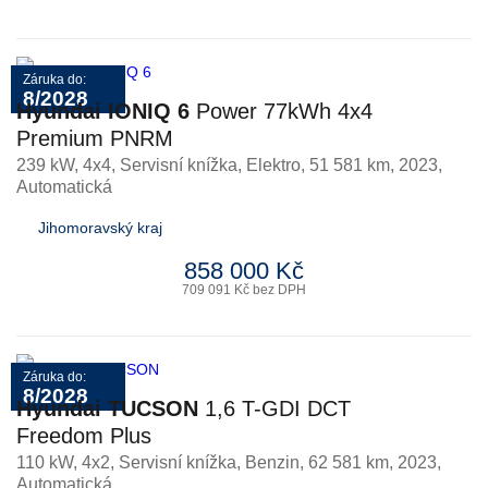
Záruka do:
8/2028
Hyundai IONIQ 6
Power 77kWh 4x4
Premium PNRM
239 kW, 4x4, Servisní knížka
,
Elektro
, 51 581 km, 2023,
Automatická
Jihomoravský kraj
858 000 Kč
709 091 Kč bez DPH
Záruka do:
8/2028
Hyundai TUCSON
1,6 T-GDI DCT
Freedom Plus
110 kW, 4x2, Servisní knížka
,
Benzin
, 62 581 km, 2023,
Automatická