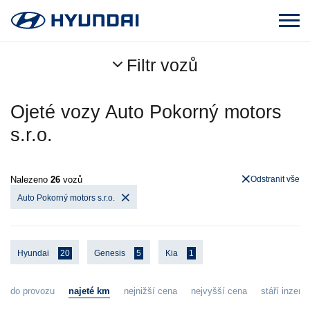
Filtr vozů
Ojeté vozy Auto Pokorný motors
s.r.o.
Nalezeno
26
vozů
Odstranit vše
Auto Pokorný motors s.r.o.
Hyundai
20
Genesis
5
Kia
1
do provozu
najeté km
nejnižší cena
nejvyšší cena
stáří inzerát