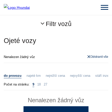
Filtr vozů
Ojeté vozy
Nenalezen žádný vůz
Odstranit vše
do provozu
najeté km
nejnižší cena
nejvyšší cena
stáří inzerá
Počet na stránku:
9
18
27
Nenalezen žádný vůz