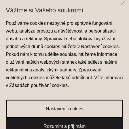
Vážíme si Vašeho soukromí
Používáme cookies nezbytné pro správné fungování
webu, analýzu provozu a návštěvnosti a personalizaci
obsahu a reklamy. Spravovat nebo blokovat využívání
jednotlivých druhů cookies můžete v
Nastavení cookies
.
Ochrana osobních údajů
Pokud nám k tomu udělíte souhlas, můžeme informace
Nastavení cookies
o užívání našich webových stránek také sdílet s našimi
Zásady používání cookies
reklamními a analytickými partnery. Zpracování
volitelných cookies můžete také
odmítnout
. Více informací
© 2026 Hyundai Motor Czech s.r.o.
Všechna práva vyhrazena
v
Zásadách používání cookies
.
Made with
PragueBest
Nastavení cookies
0
Rozumím a přijímám