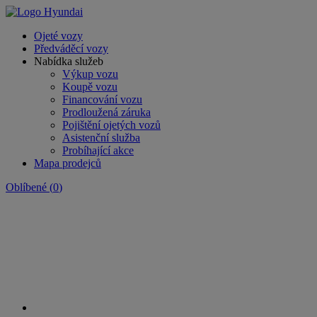
Ojeté vozy
Předváděcí vozy
Nabídka služeb
Výkup vozu
Koupě vozu
Financování vozu
Prodloužená záruka
Pojištění ojetých vozů
Asistenční služba
Probíhající akce
Mapa prodejců
Oblíbené
(
0
)