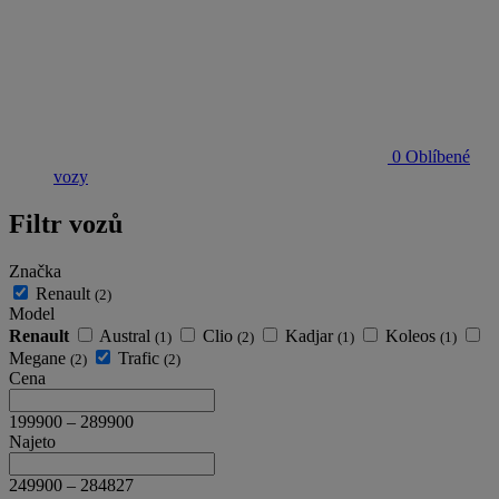
0
Oblíbené
vozy
Filtr vozů
Značka
Renault
(2)
Model
Renault
Austral
Clio
Kadjar
Koleos
(1)
(2)
(1)
(1)
Megane
Trafic
(2)
(2)
Cena
199900
–
289900
Najeto
249900
–
284827