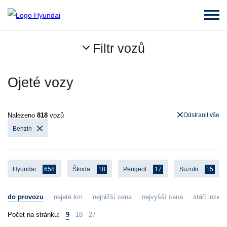
Filtr vozů
Ojeté vozy
Nalezeno
818
vozů
Odstranit vše
Benzin
Hyundai
658
Škoda
18
Peugeot
17
Suzuki
15
do provozu
najeté km
nejnižší cena
nejvyšší cena
stáří inzerá
Počet na stránku:
9
18
27