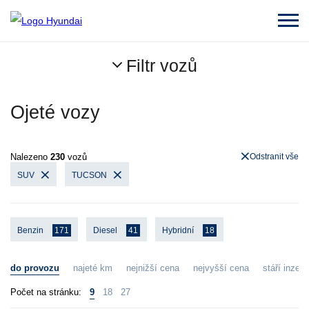
Filtr vozů
Ojeté vozy
Nalezeno
230
vozů
Odstranit vše
SUV
TUCSON
Benzin
171
Diesel
41
Hybridní
18
do provozu
najeté km
nejnižší cena
nejvyšší cena
stáří inzerá
Počet na stránku:
9
18
27