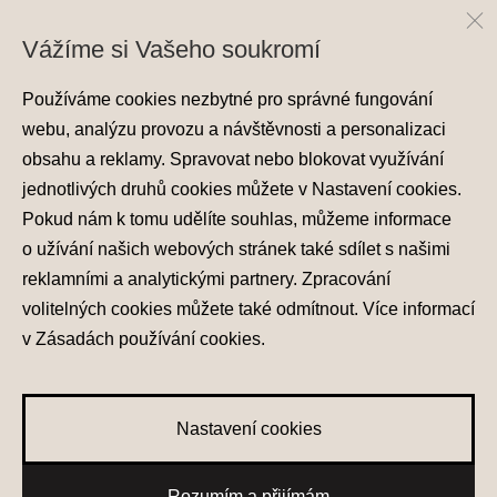
Vážíme si Vašeho soukromí
Používáme cookies nezbytné pro správné fungování
webu, analýzu provozu a návštěvnosti a personalizaci
obsahu a reklamy. Spravovat nebo blokovat využívání
jednotlivých druhů cookies můžete v
Nastavení cookies
.
Ochrana osobních údajů
Pokud nám k tomu udělíte souhlas, můžeme informace
Nastavení cookies
o užívání našich webových stránek také sdílet s našimi
Zásady používání cookies
reklamními a analytickými partnery. Zpracování
volitelných cookies můžete také
odmítnout
. Více informací
© 2026 Hyundai Motor Czech s.r.o.
Všechna práva vyhrazena
v
Zásadách používání cookies
.
Made with
PragueBest
Nastavení cookies
0
Rozumím a přijímám