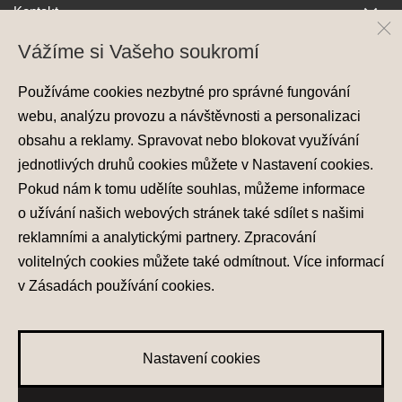
Kontakt
Vážíme si Vašeho soukromí
Používáme cookies nezbytné pro správné fungování
webu, analýzu provozu a návštěvnosti a personalizaci
obsahu a reklamy. Spravovat nebo blokovat využívání
jednotlivých druhů cookies můžete v
Nastavení cookies
.
Ochrana osobních údajů
Pokud nám k tomu udělíte souhlas, můžeme informace
Nastavení cookies
o užívání našich webových stránek také sdílet s našimi
Zásady používání cookies
reklamními a analytickými partnery. Zpracování
volitelných cookies můžete také
odmítnout
. Více informací
© 2026 Hyundai Motor Czech s.r.o.
Všechna práva vyhrazena
v
Zásadách používání cookies
.
Made with
PragueBest
Nastavení cookies