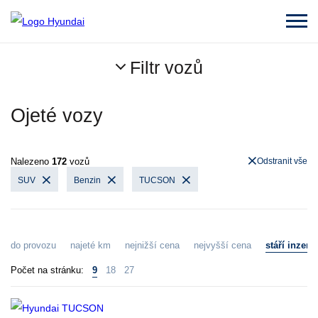
Filtr vozů
Ojeté vozy
Nalezeno
172
vozů
Odstranit vše
SUV
Benzin
TUCSON
do provozu
najeté km
nejnižší cena
nejvyšší cena
stáří inzerá
Počet na stránku:
9
18
27