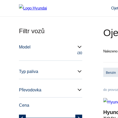
Oje
Filtr vozů
Oje
Model
Nalezen
i30
Typ paliva
Benzin
Převodovka
do provo
Cena
Hyund