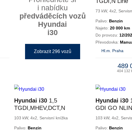
TGDI,N Line
i nabídku
73 kW, 4x2, Servisn
předváděcích vozů
Palivo:
Benzin
Hyundai
Najeto:
20 000 km
i30
Do provozu:
12/20
Převodovka:
Manuá
Hl.m. Praha
Zobrazit 296 vozů
489 
404 132 
Hyundai i30
1,5
Hyundai i30
1
TGDI,MHEV,DCT,N
GDI GO NLIN
LINE
103 kW, 4x2, Servisní knížka
103 kW, 4x2, Servis
Palivo:
Benzin
Palivo:
Benzin