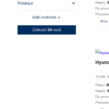
Najeto:
Prodejce
Do prov
Převodo
Další možnosti
Hl.m.
Zobrazit
34
vozů
Hyund
74 kW, 4
Palivo:
B
Najeto:
Do prov
Převodo