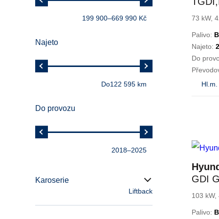
TGDI
199 900
–
669 990 Kč
73 kW, 4
Palivo:
B
Najeto
Najeto:
Do prov
Převodo
Do
122 595 km
Hl.m.
Do provozu
2018
–
2025
Hyund
GDI G
Karoserie
Liftback
103 kW, 
Palivo:
B