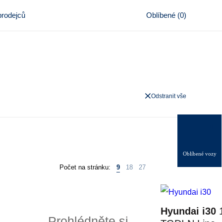
rodejců
Oblíbené
(
0
)
Odstranit vše
0
Oblíbené vozy
Počet na stránku:
9
18
27
Hyundai i30
1
Prohlédněte si