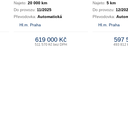
Najeto:
20 000 km
Najeto:
5 km
Do provozu:
11/2025
Do provozu:
12/20
Převodovka:
Automatická
Převodovka:
Autom
Hl.m. Praha
Hl.m. Praha
619 000 Kč
597 
511 570 Kč bez DPH
493 812 