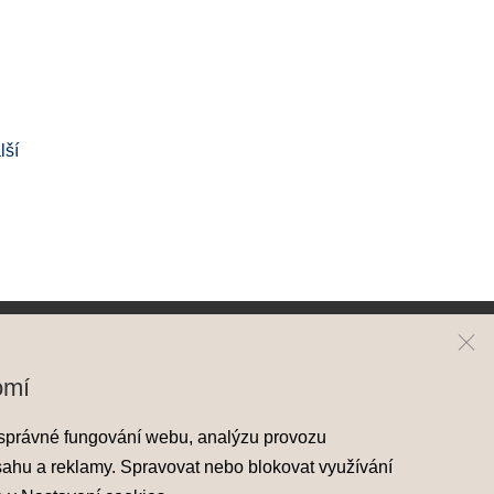
lší
ai
Kontakt
omí
y Hyundai
Mapa prodejců
správné fungování webu, analýzu provozu
skladové vozy
sahu a reklamy. Spravovat nebo blokovat využívání
áděcí vozy