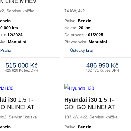
,N LINE,MHEV
x2, Servisní knížka
74 kW, 4x2
enzin
Palivo:
Benzin
20 000 km
Najeto:
20 km
ozu:
12/2024
Do provozu:
01/2025
vka:
Manuální
Převodovka:
Manuální
 Praha
Ústecký kraj
515 000 Kč
486 990 Kč
425 620 Kč bez DPH
402 471 Kč bez DPH
ai i30
1,5 T-
Hyundai i30
1,5 T-
O NLINE! AT
GDI GO NLINE! AT
4x2, Servisní knížka
103 kW, 4x2, Servisní knížka
enzin
Palivo:
Benzin