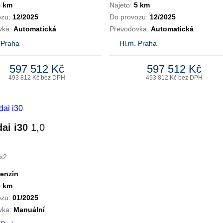
5 km
Najeto:
5 km
ozu:
12/2025
Do provozu:
12/2025
vka:
Automatická
Převodovka:
Automatická
 Praha
Hl.m. Praha
597 512 Kč
597 512 Kč
493 812 Kč bez DPH
493 812 Kč bez DPH
ai i30
1,0
x2
enzin
0 km
ozu:
01/2025
vka:
Manuální