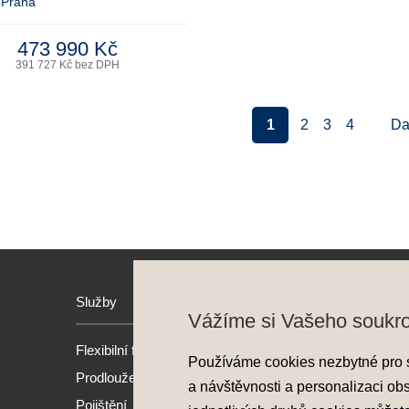
 Praha
473 990 Kč
391 727 Kč bez DPH
1
2
3
4
Da
Služby
Hyund
Vážíme si Vašeho soukr
Flexibilní financování
Model
Používáme cookies nezbytné pro 
Prodloužená záruka
Nové 
a návštěvnosti a personalizaci ob
Pojištění
Předv