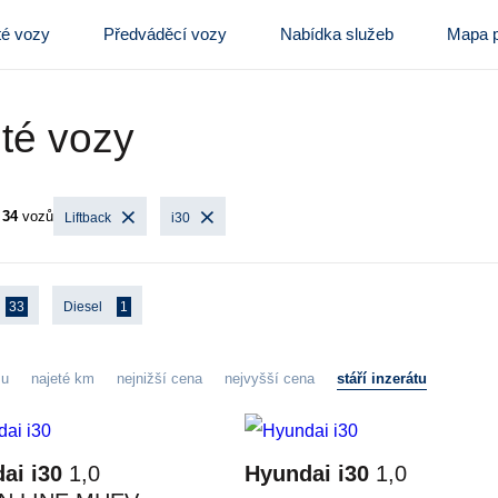
té vozy
Předváděcí vozy
Nabídka služeb
Mapa p
té vozy
o
34
vozů
Liftback
i30
33
Diesel
1
zu
najeté km
nejnižší cena
nejvyšší cena
stáří inzerátu
ai i30
1,0
Hyundai i30
1,0