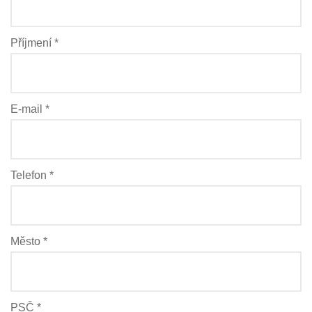
Příjmení *
E-mail *
Telefon *
Město *
PSČ *