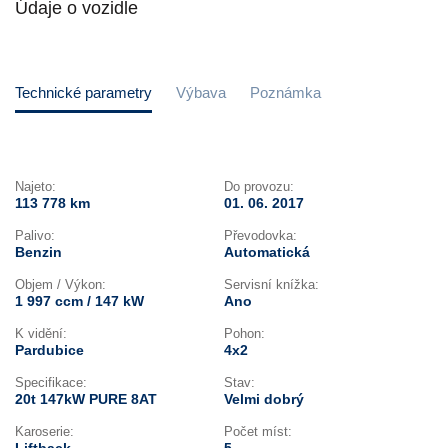
Údaje o vozidle
Technické parametry
Výbava
Poznámka
Najeto:
Do provozu:
113 778 km
01. 06. 2017
Palivo:
Převodovka:
Benzin
Automatická
Objem / Výkon:
Servisní knížka:
1 997 ccm / 147 kW
Ano
K vidění:
Pohon:
Pardubice
4x2
Specifikace:
Stav:
20t 147kW PURE 8AT
Velmi dobrý
Karoserie:
Počet míst: