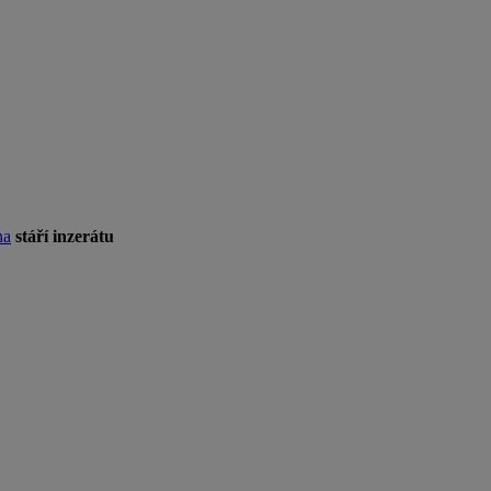
na
stáří inzerátu