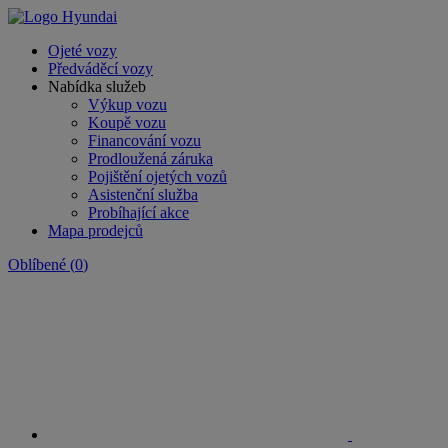
Ojeté vozy
Předváděcí vozy
Nabídka služeb
Výkup vozu
Koupě vozu
Financování vozu
Prodloužená záruka
Pojištění ojetých vozů
Asistenční služba
Probíhající akce
Mapa prodejců
Oblíbené
(
0
)