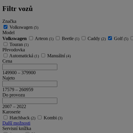
Filtr vozů
Značka
Volkswagen
(5)
Model
Volkswagen
Arteon
Beetle
Caddy
Golf
(1)
(1)
(2)
(5)
Touran
(1)
Převodovka
Automatická
Manuální
(1)
(4)
Cena
149900
–
379900
Najeto
17579
–
260959
Do provozu
2007
–
2022
Karoserie
Hatchback
Kombi
(2)
(3)
Další možnosti
Servisní knížka