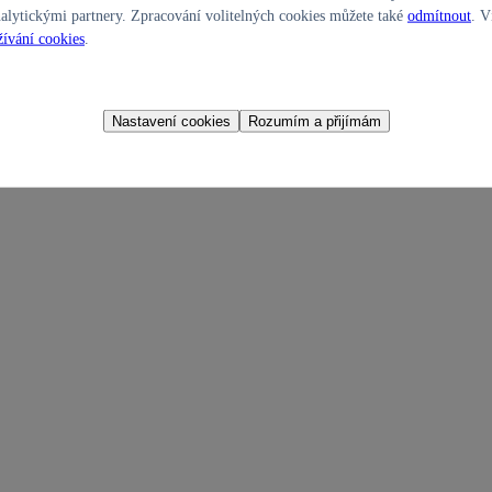
alytickými partnery. Zpracování volitelných cookies můžete také
odmítnout
. V
ívání cookies
.
Nastavení cookies
Rozumím a přijímám