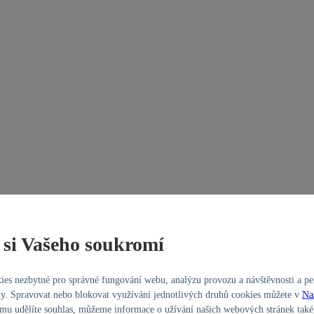
si Vašeho soukromí
es nezbytné pro správné fungování webu, analýzu provozu a návštěvnosti a per
y. Spravovat nebo blokovat využívání jednotlivých druhů cookies můžete v
Na
u udělíte souhlas, můžeme informace o užívání našich webových stránek také 