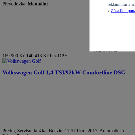
Převodovka:
Manuální
reklamními a an
v
Zásadách použ
Hl.m. Praha
169 900 Kč
140 413 Kč bez DPH
Volkswagen Golf
1,4 TSI/92kW Comfortline DSG
Přední, Servisní knížka
,
Benzin
, 17 579 km, 2017, Automatická