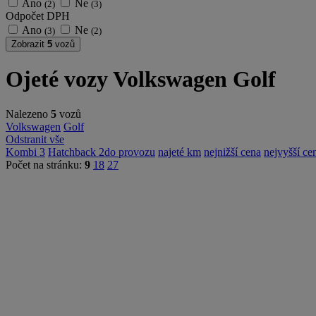
Ano
Ne
(2)
(3)
Odpočet DPH
Ano
Ne
(3)
(2)
Zobrazit
5
vozů
Ojeté vozy Volkswagen Golf
Nalezeno
5
vozů
Volkswagen
Golf
Odstranit vše
Kombi
3
Hatchback
2
do provozu
najeté km
nejnižší cena
nejvyšší ce
Počet na stránku:
9
18
27