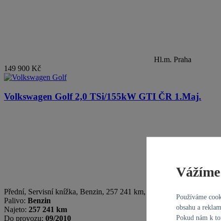
Hl.m. Praha
149 900 Kč
Volkswagen Golf
2,0 TSi/155kW GTI ČR 1.Maj.
Vážíme 
Přední, Servisní knížka
,
Benzin
, 257 241 km, 2010, Manuální
Používáme cooki
Palivo:
Benzin
obsahu a reklam
Najeto:
257 241 km
Pokud nám k tom
Do provozu:
09/2010