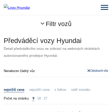
Filtr vozů
Předváděcí vozy Hyundai
Detail předváděcího vozu se zobrazí na webových stránkách
autorizovaného prodejce Hyundai.
Nenalezen žádný vůz
Odstranit vše
nejnižší cena
nejvyšší cena
s fotkou
stáří inzerátu
Počet na stránku:
9
18
27