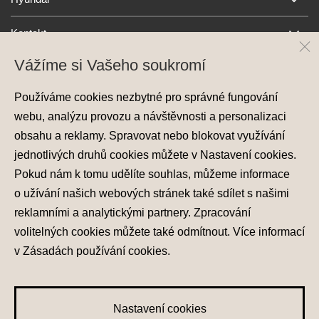
Kontakt
Vážíme si Vašeho soukromí
Používáme cookies nezbytné pro správné fungování
webu, analýzu provozu a návštěvnosti a personalizaci
obsahu a reklamy. Spravovat nebo blokovat využívání
jednotlivých druhů cookies můžete v
Nastavení cookies
.
Ochrana osobních údajů
Pokud nám k tomu udělíte souhlas, můžeme informace
Nastavení cookies
o užívání našich webových stránek také sdílet s našimi
Zásady používání cookies
reklamními a analytickými partnery. Zpracování
volitelných cookies můžete také
odmítnout
. Více informací
© 2026 Hyundai Motor Czech s.r.o.
Všechna práva vyhrazena
v
Zásadách používání cookies
.
Made with
PragueBest
Nastavení cookies