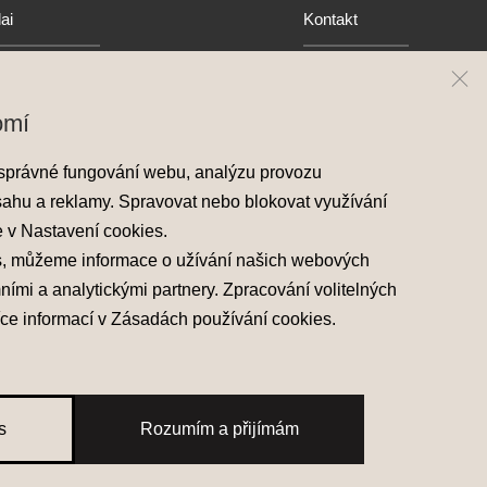
ai
Kontakt
y Hyundai
Mapa prodejců
skladové vozy
omí
áděcí vozy
správné fungování webu, analýzu provozu
 nabídky
sahu a reklamy. Spravovat nebo blokovat využívání
e v
Nastavení cookies
.
s, můžeme informace o užívání našich webových
mními a analytickými partnery. Zpracování volitelných
íce informací v
Zásadách používání cookies
.
žívání cookies
Made with
PragueBest
s
Rozumím a přijímám