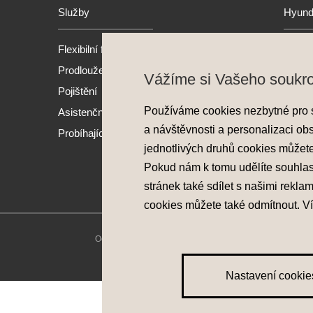
Služby
Hyund
Flexibilní financování
Model
Prodloužená záruka
Nové 
Vážíme si Vašeho soukr
Pojištění
Předv
Používáme cookies nezbytné pro 
Asistenční služba
Akční
a návštěvnosti a personalizaci ob
Probíhající akce
jednotlivých druhů cookies můžet
Pokud nám k tomu udělíte souhla
stránek také sdílet s našimi rekla
cookies můžete také
odmítnout
. V
Ochrana osobních údajů
|
Nastavení cookies
|
Zásady pou
Nastavení cookie