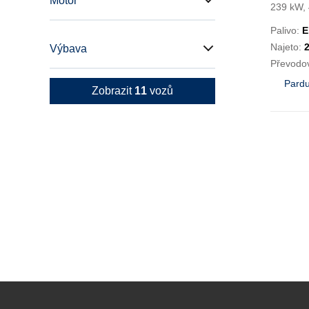
239 k
Motor
239 kW,
Palivo:
E
Najeto:
Výbava
Převodo
Pardu
Zobrazit
11
vozů