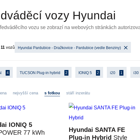
dváděcí vozy Hyundai
předváděcího vozu se zobrazí na webových stránkách autorizov
o
11
vozů
Hyundai Pardubice - Dražkovice - Pardubice (vedle Benziny)
N
4
TUCSON Plug-in hybrid
2
IONIQ 5
2
i20
1
i30
cena
nejvyšší cena
s fotkou
stáří inzerátu
ai IONIQ 5
Hyundai SANTA FE
 POWER 77 kWh
Plug-in Hybrid
Style