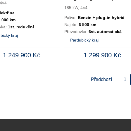
W 4×4
 4×4
1,6 T-GDI PHEV
185 kW, 4×4
5míst 185 kW 4×4
lektřina
Palivo:
Benzin + plug-in hybrid
2 000 km
Najeto:
6 500 km
vka:
1st. redukční
Převodovka:
6st. automatická
bický kraj
Pardubický kraj
1 249 900 Kč
1 299 900 Kč
Předchozí
1