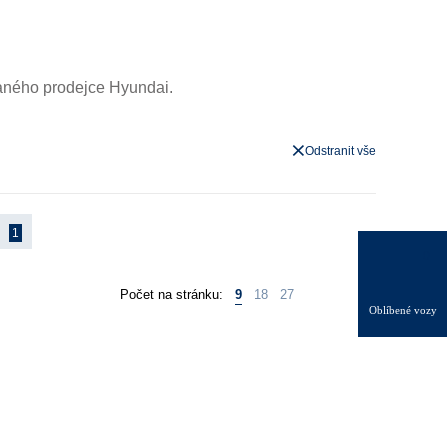
aného prodejce Hyundai.
Odstranit vše
1
0
Počet na stránku:
9
18
27
Oblíbené vozy