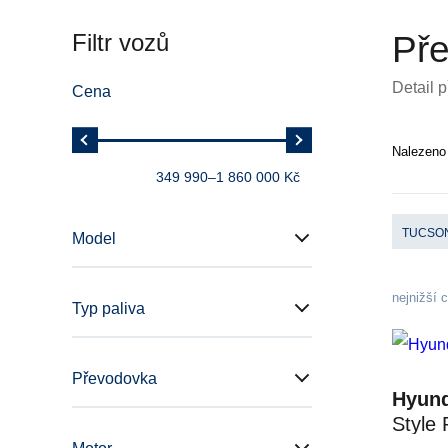
Filtr vozů
Pře
Detail 
Cena
Nalezen
349 990
–
1 860 000 Kč
TUCSO
Model
nejnižší 
Typ paliva
Převodovka
Hyund
Style