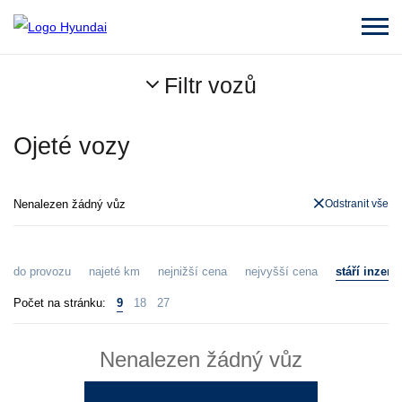
Filtr vozů
Ojeté vozy
Nenalezen žádný vůz
Odstranit vše
do provozu
najeté km
nejnižší cena
nejvyšší cena
stáří inzerá
Počet na stránku:
9
18
27
Nenalezen žádný vůz