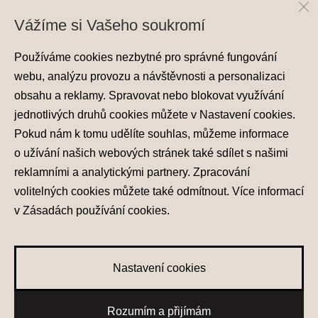
Vážíme si Vašeho soukromí
Používáme cookies nezbytné pro správné fungování
webu, analýzu provozu a návštěvnosti a personalizaci
obsahu a reklamy. Spravovat nebo blokovat využívání
jednotlivých druhů cookies můžete v
Nastavení cookies
.
Ochrana osobních údajů
Pokud nám k tomu udělíte souhlas, můžeme informace
Nastavení cookies
o užívání našich webových stránek také sdílet s našimi
Zásady používání cookies
reklamními a analytickými partnery. Zpracování
volitelných cookies můžete také
odmítnout
. Více informací
© 2026 Hyundai Motor Czech s.r.o.
Všechna práva vyhrazena
v
Zásadách používání cookies
.
Made with
PragueBest
Nastavení cookies
0
Rozumím a přijímám