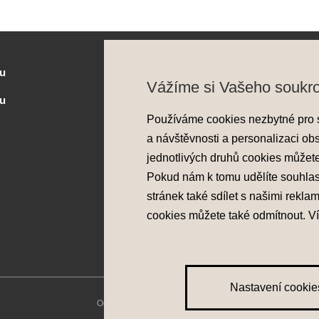
u
Služby
Vážíme si Vašeho soukr
zu
Flexibilní financování
Používáme cookies nezbytné pro 
Prodloužená záruka
a návštěvnosti a personalizaci ob
Pojištění
jednotlivých druhů cookies můžet
Asistenční služba
Pokud nám k tomu udělíte souhla
Probíhající akce
stránek také sdílet s našimi rekla
cookies můžete také
odmítnout
. V
Nastavení cookie
Ochrana osobních údajů
|
Nastavení cookies
|
Zásady pou