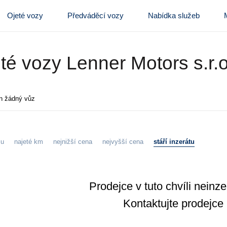
Ojeté vozy
Předváděcí vozy
Nabídka služeb
té vozy Lenner Motors s.r.o
n žádný vůz
zu
najeté km
nejnižší cena
nejvyšší cena
stáří inzerátu
Prodejce v tuto chvíli neinz
Kontaktujte prodejce