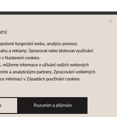
Hyundai
Kontakt
omí
Modely Hyundai
Mapa prodejců
správné fungování webu, analýzu provozu
Nové skladové vozy
sahu a reklamy. Spravovat nebo blokovat využívání
Předváděcí vozy
e v
Nastavení cookies
.
Akční nabídky
s, můžeme informace o užívání našich webových
mními a analytickými partnery. Zpracování volitelných
íce informací v
Zásadách používání cookies
.
s
Rozumím a přijímám
žívání cookies
Made with
PragueBest