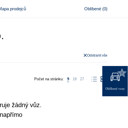
Mapa prodejců
Oblíbené
(
0
)
.
Odstranit vše
0
Počet na stránku:
9
18
27
Oblíbené vozy
eruje žádný vůz.
 napřímo