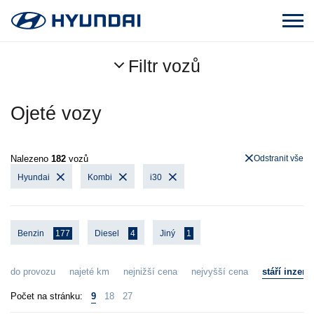
Filtr vozů
Ojeté vozy
Nalezeno
182
vozů
Odstranit vše
Hyundai
Kombi
i30
Benzin
177
Diesel
4
Jiný
1
do provozu
najeté km
nejnižší cena
nejvyšší cena
stáří inzerá
Počet na stránku:
9
18
27