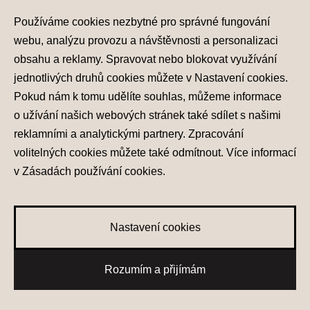
Používáme cookies nezbytné pro správné fungování
Hyundai
webu, analýzu provozu a návštěvnosti a personalizaci
obsahu a reklamy. Spravovat nebo blokovat využívání
Kontakt
jednotlivých druhů cookies můžete v
Nastavení cookies
.
Pokud nám k tomu udělíte souhlas, můžeme informace
o užívání našich webových stránek také sdílet s našimi
reklamními a analytickými partnery. Zpracování
volitelných cookies můžete také
odmítnout
. Více informací
v
Zásadách používání cookies
.
Ochrana osobních údajů
Nastavení cookies
Nastavení cookies
Zásady používání cookies
© 2026 Hyundai Motor Czech s.r.o.
0
Rozumím a přijímám
Všechna práva vyhrazena
Oblíbené vozy
Made with
PragueBest