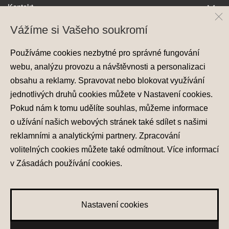
Kontakt
Vážíme si Vašeho soukromí
Používáme cookies nezbytné pro správné fungování
webu, analýzu provozu a návštěvnosti a personalizaci
obsahu a reklamy. Spravovat nebo blokovat využívání
jednotlivých druhů cookies můžete v
Nastavení cookies
.
Ochrana osobních údajů
Pokud nám k tomu udělíte souhlas, můžeme informace
Nastavení cookies
o užívání našich webových stránek také sdílet s našimi
Zásady používání cookies
reklamními a analytickými partnery. Zpracování
volitelných cookies můžete také
odmítnout
. Více informací
© 2026 Hyundai Motor Czech s.r.o.
Všechna práva vyhrazena
v
Zásadách používání cookies
.
Made with
PragueBest
Nastavení cookies