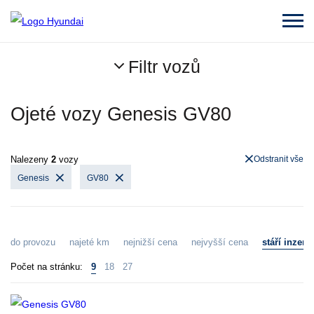
Filtr vozů
Ojeté vozy Genesis GV80
Nalezeny
2
vozy
Odstranit vše
Genesis
GV80
do provozu
najeté km
nejnižší cena
nejvyšší cena
stáří inzerá
Počet na stránku:
9
18
27