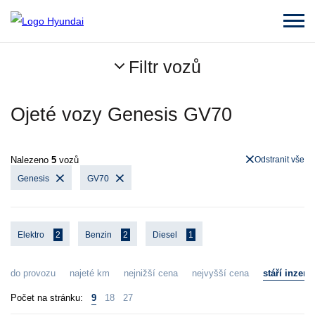
Filtr vozů
Ojeté vozy Genesis GV70
Nalezeno
5
vozů
Odstranit vše
Genesis
GV70
Elektro
2
Benzin
2
Diesel
1
do provozu
najeté km
nejnižší cena
nejvyšší cena
stáří inzerá
Počet na stránku:
9
18
27