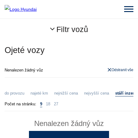
Filtr vozů
Ojeté vozy
Nenalezen žádný vůz
Odstranit vše
do provozu
najeté km
nejnižší cena
nejvyšší cena
stáří inzerá
Počet na stránku:
9
18
27
Nenalezen žádný vůz