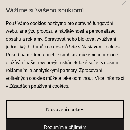
Vážíme si Vašeho soukromí
Používáme cookies nezbytné pro správné fungování
webu, analýzu provozu a návštěvnosti a personalizaci
obsahu a reklamy. Spravovat nebo blokovat využívání
jednotlivých druhů cookies můžete v
Nastavení cookies
.
Ochrana osobních údajů
Pokud nám k tomu udělíte souhlas, můžeme informace
Nastavení cookies
o užívání našich webových stránek také sdílet s našimi
Zásady používání cookies
reklamními a analytickými partnery. Zpracování
volitelných cookies můžete také
odmítnout
. Více informací
© 2026 Hyundai Motor Czech s.r.o.
Všechna práva vyhrazena
v
Zásadách používání cookies
.
Made with
PragueBest
Nastavení cookies
0
Rozumím a přijímám