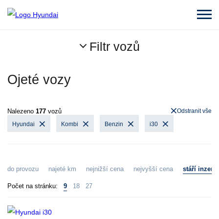
Filtr vozů
Ojeté vozy
Nalezeno
177
vozů
Odstranit vše
Hyundai
Kombi
Benzin
i30
do provozu
najeté km
nejnižší cena
nejvyšší cena
stáří inzerá
Počet na stránku:
9
18
27