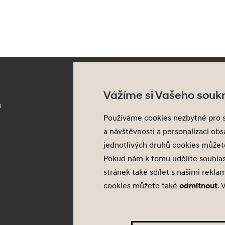
Služby
H
Vážíme si Vašeho souk
u
Flexibilní financování
M
Používáme cookies nezbytné pro 
Prodloužená záruka
N
a návštěvnosti a personalizaci ob
Pojištění
P
jednotlivých druhů cookies může
Asistenční služba
A
Pokud nám k tomu udělíte souhla
stránek také sdílet s našimi rekla
Probíhající akce
cookies můžete také
odmítnout
. 