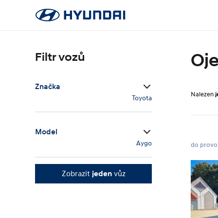
Oje
Filtr vozů
Značka
Nalezen
Toyota
Model
Aygo
do provo
Zobrazit
jeden
vůz