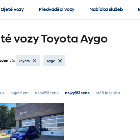
Ojeté vozy
Předváděcí vozy
Nabídka služeb
té vozy Toyota Aygo
jeden
vůz
Toyota
Aygo
zu
najeté km
nejnižší cena
nejvyšší cena
stáří inzerátu