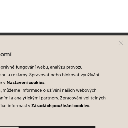
yundai
Kontakt
romí
odely Hyundai
Mapa prodejců
správné fungování webu, analýzu provozu
ové skladové vozy
sahu a reklamy. Spravovat nebo blokovat využívání
ředváděcí vozy
te v
Nastavení cookies
.
kční nabídky
s, můžeme informace o užívání našich webových
mními a analytickými partnery. Zpracování volitelných
Více informací v
Zásadách používání cookies
.