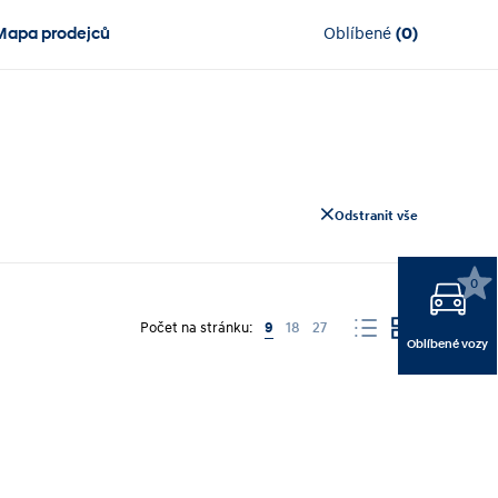
Mapa prodejců
Oblíbené
(
0
)
Odstranit vše
0
Počet na stránku:
9
18
27
Oblíbené vozy