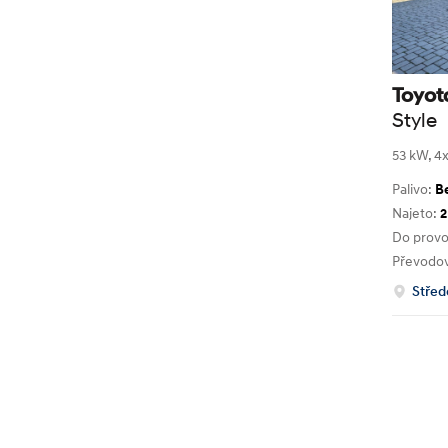
Toyot
Style
53 kW, 4x
Palivo:
B
Najeto:
2
Do prov
Převodo
Střed