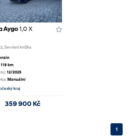
a Aygo
1,0 X
2, Servisní knížka
enzin
 119 km
ozu:
12/2025
vka:
Manuální
očeský kraj
359 900 Kč
1