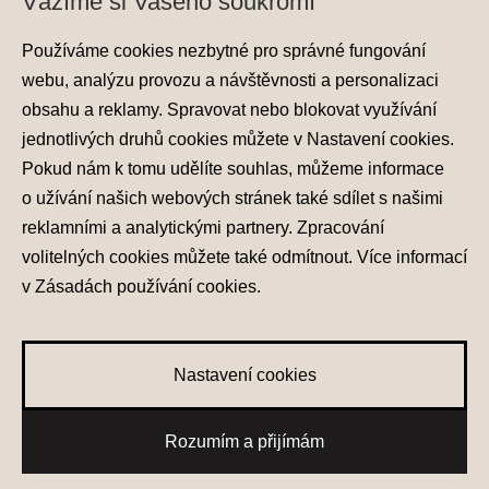
Vážíme si Vašeho soukromí
Používáme cookies nezbytné pro správné fungování
webu, analýzu provozu a návštěvnosti a personalizaci
obsahu a reklamy. Spravovat nebo blokovat využívání
jednotlivých druhů cookies můžete v
Nastavení cookies
.
Ochrana osobních údajů
Pokud nám k tomu udělíte souhlas, můžeme informace
Nastavení cookies
o užívání našich webových stránek také sdílet s našimi
Zásady používání cookies
reklamními a analytickými partnery. Zpracování
volitelných cookies můžete také
odmítnout
. Více informací
© 2026 Hyundai Motor Czech s.r.o.
Všechna práva vyhrazena
v
Zásadách používání cookies
.
Made with
PragueBest
Nastavení cookies
0
Rozumím a přijímám
Oblíbené vozy