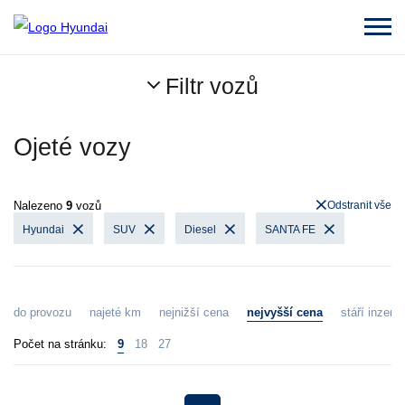
Filtr vozů
Ojeté vozy
Nalezeno
9
vozů
Odstranit vše
Hyundai
SUV
Diesel
SANTA FE
do provozu
najeté km
nejnižší cena
nejvyšší cena
stáří inzerát
Počet na stránku:
9
18
27