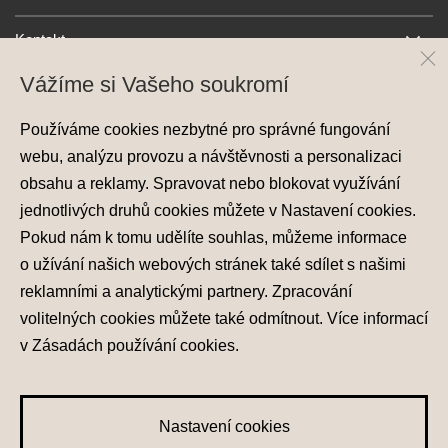
Kontakt
Vážíme si Vašeho soukromí
Používáme cookies nezbytné pro správné fungování
webu, analýzu provozu a návštěvnosti a personalizaci
obsahu a reklamy. Spravovat nebo blokovat využívání
jednotlivých druhů cookies můžete v
Nastavení cookies
.
Ochrana osobních údajů
Pokud nám k tomu udělíte souhlas, můžeme informace
Nastavení cookies
o užívání našich webových stránek také sdílet s našimi
Zásady používání cookies
reklamními a analytickými partnery. Zpracování
volitelných cookies můžete také
odmítnout
. Více informací
© 2026 Hyundai Motor Czech s.r.o.
Všechna práva vyhrazena
v
Zásadách používání cookies
.
Made with
PragueBest
Nastavení cookies