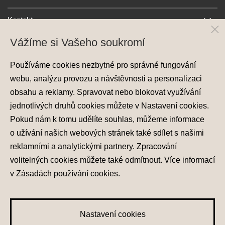
Kontakt
Vážíme si Vašeho soukromí
Používáme cookies nezbytné pro správné fungování
webu, analýzu provozu a návštěvnosti a personalizaci
obsahu a reklamy. Spravovat nebo blokovat využívání
jednotlivých druhů cookies můžete v
Nastavení cookies
.
Ochrana osobních údajů
Pokud nám k tomu udělíte souhlas, můžeme informace
Nastavení cookies
o užívání našich webových stránek také sdílet s našimi
Zásady používání cookies
reklamními a analytickými partnery. Zpracování
volitelných cookies můžete také
odmítnout
. Více informací
© 2026 Hyundai Motor Czech s.r.o.
Všechna práva vyhrazena
v
Zásadách používání cookies
.
Made with
PragueBest
Nastavení cookies