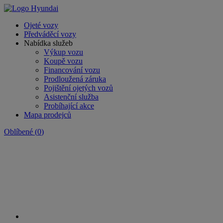
Ojeté vozy
Předváděcí vozy
Nabídka služeb
Výkup vozu
Koupě vozu
Financování vozu
Prodloužená záruka
Pojištění ojetých vozů
Asistenční služba
Probíhající akce
Mapa prodejců
Oblíbené
(
0
)