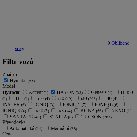
0
Oblíbené
vozy
Filtr vozů
Značka
Hyundai
(53)
Model
Hyundai
Accent
BAYON
Genesis
H 350
(1)
(53)
(4)
H-1
i10
i20
i30
i40
(1)
(1)
(4)
(49)
(268)
(4)
INSTER
IONIQ
IONIQ 5
IONIQ 6
(6)
(3)
(7)
(6)
IONIQ 9
ix20
ix35
KONA
NEXO
(4)
(5)
(4)
(66)
(1)
SANTA FE
STARIA
TUCSON
(45)
(8)
(283)
Převodovka
Automatická
Manuální
(14)
(38)
Cena