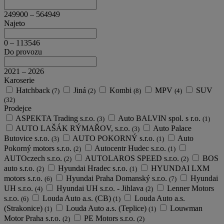
249900
–
564949
Najeto
0
–
113546
Do provozu
2021
–
2026
Karoserie
Hatchback
Jiná
Kombi
MPV
SUV
(7)
(2)
(8)
(4)
(32)
Prodejce
ASPEKTA Trading s.r.o.
Auto BALVIN spol. s r.o.
(3)
(1)
AUTO LAŠÁK RÝMAŘOV, s.r.o.
Auto Palace
(3)
Butovice s.r.o.
AUTO POKORNÝ s.r.o.
Auto
(3)
(1)
Pokorný motors s.r.o.
Autocentr Hudec s.r.o.
(2)
(1)
AUTOczech s.r.o.
AUTOLAROS SPEED s.r.o.
BOS
(2)
(2)
auto s.r.o.
Hyundai Hradec s.r.o.
HYUNDAI LXM
(2)
(1)
motors s.r.o.
Hyundai Praha Domanský s.r.o.
Hyundai
(6)
(7)
UH s.r.o.
Hyundai UH s.r.o. - Jihlava
Lenner Motors
(4)
(2)
s.r.o.
Louda Auto a.s. (CB)
Louda Auto a.s.
(6)
(1)
(Strakonice)
Louda Auto a.s. (Teplice)
Louwman
(1)
(1)
Motor Praha s.r.o.
PE Motors s.r.o.
(2)
(2)