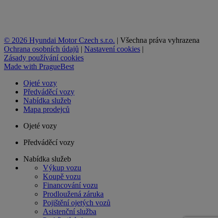
© 2026 Hyundai Motor Czech s.r.o.
|
Všechna práva vyhrazena
Ochrana osobních údajů
|
Nastavení cookies
|
Zásady používání cookies
Made with
PragueBest
Ojeté vozy
Předváděcí vozy
Nabídka služeb
Mapa prodejců
Ojeté vozy
Předváděcí vozy
Nabídka služeb
Výkup vozu
Koupě vozu
Financování vozu
Prodloužená záruka
Pojištění ojetých vozů
Asistenční služba