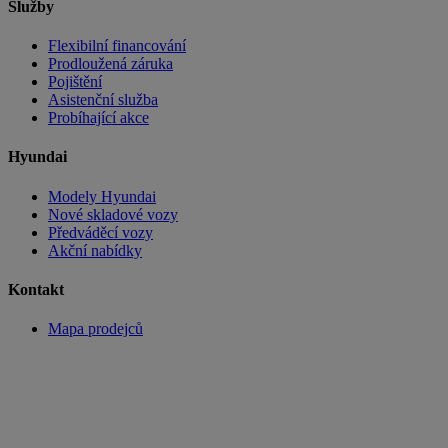
Služby
Flexibilní financování
Prodloužená záruka
Pojištění
Asistenční služba
Probíhající akce
Hyundai
Modely Hyundai
Nové skladové vozy
Předváděcí vozy
Akční nabídky
Kontakt
Mapa prodejců