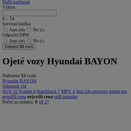
Další možnosti
Výkon
0
–
74
Servisní knížka
Ano
Ne
(48)
(5)
Odpočet DPH
Ano
Ne
(48)
(5)
Zobrazit
53
vozů
Ojeté vozy Hyundai BAYON
Nalezeno
53
vozů
Hyundai
BAYON
Odstranit vše
SUV
32
Kombi
8
Hatchback
7
MPV
4
Jiná
2
do provozu
najeté km
nejnižší cena
nejvyšší cena
stáří inzerátu
Počet na stránku:
9
18
27