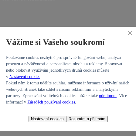
Vážíme si Vašeho soukromí
Hl.m. Praha
379 900 Kč
313 967 Kč bez DPH
Používáme cookies nezbytné pro správné fungování webu, analýzu
provozu a návštěvnosti a personalizaci obsahu a reklamy. Spravovat
Hyundai BAYON
1,0
nebo blokovat využívání jednotlivých druhů cookies můžete
v
Nastavení cookies
.
Pokud nám k tomu udělíte souhlas, můžeme informace o užívání našich
webových stránek také sdílet s našimi reklamními a analytickými
partnery. Zpracování volitelných cookies můžete také
odmítnout
. Více
informací v
Zásadách používání cookies
.
Nastavení cookies
Rozumím a přijímám