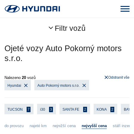
Filtr vozů
Ojeté vozy Auto Pokorný motors
s.r.o.
Nalezeno
20
vozů
Odstranit vše
Hyundai
Auto Pokorný motors s.r.o.
TUCSON
7
i30
3
SANTA FE
2
KONA
2
BAY
do provozu
najeté km
nejnižší cena
nejvyšší cena
stáří inzerát