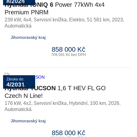
8/2028
Hyundai IONIQ 6
Power 77kWh 4x4
Premium PNRM
239 kW, 4x4, Servisní knížka
,
Elektro
, 51 581 km, 2023,
Automatická
Jihomoravský kraj
858 000 Kč
709 091 Kč bez DPH
Záruka do:
4/2031
Hyundai TUCSON
1,6 T HEV FL GO
Czech N Line!
176 kW, 4x2, Servisní knížka
,
Hybridní
, 100 km, 2026,
Automatická
Jihomoravský kraj
858 000 Kč