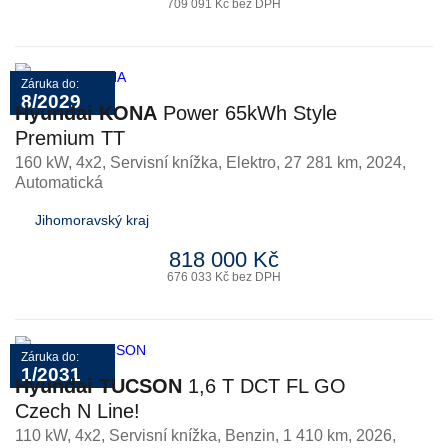
709 091 Kč bez DPH
Záruka do:
8/2029
Hyundai KONA
Power 65kWh Style
Premium TT
160 kW, 4x2, Servisní knížka
,
Elektro
, 27 281 km, 2024,
Automatická
Jihomoravský kraj
818 000 Kč
676 033 Kč bez DPH
Záruka do:
1/2031
Hyundai TUCSON
1,6 T DCT FL GO
Czech N Line!
110 kW, 4x2, Servisní knížka
,
Benzin
, 1 410 km, 2026,