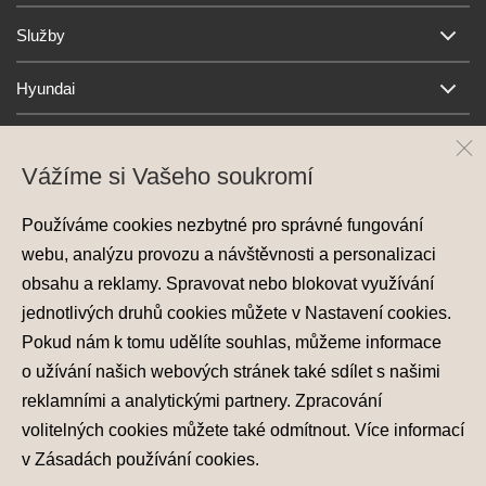
Služby
Hyundai
Kontakt
Vážíme si Vašeho soukromí
Používáme cookies nezbytné pro správné fungování
webu, analýzu provozu a návštěvnosti a personalizaci
obsahu a reklamy. Spravovat nebo blokovat využívání
jednotlivých druhů cookies můžete v
Nastavení cookies
.
Pokud nám k tomu udělíte souhlas, můžeme informace
Ochrana osobních údajů
o užívání našich webových stránek také sdílet s našimi
Nastavení cookies
reklamními a analytickými partnery. Zpracování
Zásady používání cookies
volitelných cookies můžete také
odmítnout
. Více informací
© 2026 Hyundai Motor Czech s.r.o.
v
Zásadách používání cookies
.
Všechna práva vyhrazena