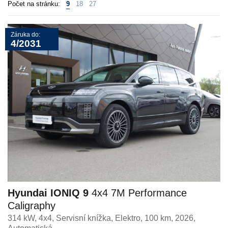
Počet na stránku:
9
18
27
Záruka do:
4/2031
Hyundai IONIQ 9
4x4 7M Performance
Caligraphy
314 kW, 4x4, Servisní knížka
,
Elektro
, 100 km, 2026,