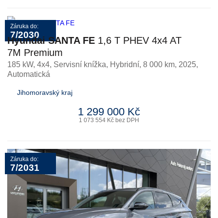
Záruka do:
7/2030
Hyundai SANTA FE
1,6 T PHEV 4x4 AT
7M Premium
185 kW, 4x4, Servisní knížka
,
Hybridní
, 8 000 km, 2025,
Automatická
Jihomoravský kraj
1 299 000 Kč
1 073 554 Kč bez DPH
Záruka do:
7/2031