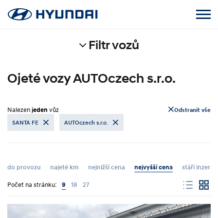
Filtr vozů
Ojeté vozy AUTOczech s.r.o.
Nalezen
jeden
vůz
Odstranit vše
SANTA FE
AUTOczech s.r.o.
do provozu
najeté km
nejnižší cena
nejvyšší cena
stáří inzerát
Počet na stránku:
9
18
27