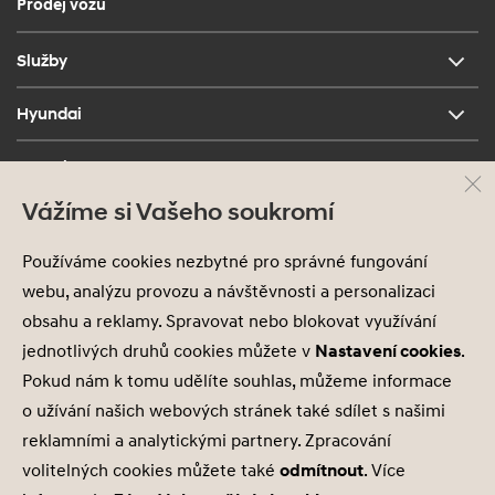
Prodej vozu
Služby
Hyundai
Kontakt
Vážíme si Vašeho soukromí
Používáme cookies nezbytné pro správné fungování
webu, analýzu provozu a návštěvnosti a personalizaci
obsahu a reklamy. Spravovat nebo blokovat využívání
jednotlivých druhů cookies můžete v
Nastavení cookies
.
Ochrana osobních údajů
Pokud nám k tomu udělíte souhlas, můžeme informace
Nastavení cookies
o užívání našich webových stránek také sdílet s našimi
Zásady používání cookies
reklamními a analytickými partnery. Zpracování
volitelných cookies můžete také
odmítnout
. Více
© 2026 Hyundai Motor Czech s.r.o.