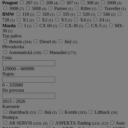
Peugeot
207
208
307
308
2008
(1)
(4)
(1)
(6)
(3)
3008
5008
Partner
Rifter
Traveller
(7)
(4)
(1)
(1)
(1)
BMW
118
320
335
520
540
(1)
(1)
(1)
(1)
(2)
728
X1
X2
X3
X4
Z4
(1)
(2)
(1)
(1)
(1)
(1)
Mazda
3
CX 60
CX-30
CX-5
MX-
(1)
(1)
(1)
(1)
30
(1)
Typ paliva
Benzin
Diesel
Jiný
(264)
(8)
(1)
Převodovka
Automatická
Manuální
(100)
(173)
Cena
129000
–
669990
Najeto
0
–
335980
Do provozu
2013
–
2026
Karoserie
Hatchback
Jiná
Kombi
Liftback
(53)
(3)
(183)
(34)
Prodejce
AR SERVIS s.r.o.
ASPEKTA Trading s.r.o.
Auto
(2)
(12)