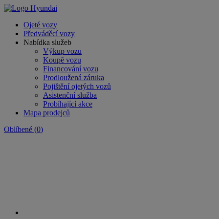
Ojeté vozy
Předváděcí vozy
Nabídka služeb
Výkup vozu
Koupě vozu
Financování vozu
Prodloužená záruka
Pojištění ojetých vozů
Asistenční služba
Probíhající akce
Mapa prodejců
Oblíbené
(
0
)