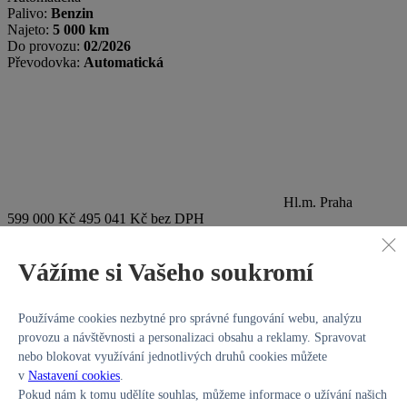
Palivo:
Benzin
Najeto:
5 000 km
Do provozu:
02/2026
Převodovka:
Automatická
Hl.m. Praha
599 000 Kč
495 041 Kč bez DPH
Záruka do:
12/2030
Vážíme si Vašeho soukromí
Hyundai i30
1,5 T-GDI GO NLINE! AT
Používáme cookies nezbytné pro správné fungování webu, analýzu
provozu a návštěvnosti a personalizaci obsahu a reklamy. Spravovat
nebo blokovat využívání jednotlivých druhů cookies můžete
v
Nastavení cookies
.
Pokud nám k tomu udělíte souhlas, můžeme informace o užívání našich