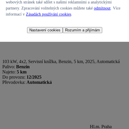
webových stránek také sdílet s našimi reklamními a analytickými
partnery. Zpracování volitelných cookies můžete také
odmítnout
. Více
informací v
Zásadách používání cookies
.
Nastavení cookies
Rozumím a přijímám
103 kW, 4x2, Servisní knížka
,
Benzin
, 5 km, 2025, Automatická
Palivo:
Benzin
Najeto:
5 km
Do provozu:
12/2025
Převodovka:
Automatická
Hl.m. Praha