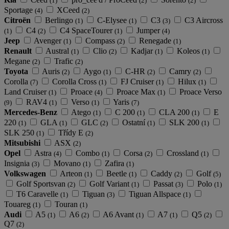
(1)
(2)
(2)
Sportage
XCeed
(4)
(2)
Citroën
Berlingo
C-Elysee
C3
C3 Aircross
(1)
(1)
(3)
C4
C4 SpaceTourer
Jumper
(1)
(2)
(1)
(4)
Jeep
Avenger
Compass
Renegade
(1)
(2)
(1)
Renault
Austral
Clio
Kadjar
Koleos
(1)
(2)
(1)
(1)
Megane
Trafic
(2)
(2)
Toyota
Auris
Aygo
C-HR
Camry
(2)
(1)
(2)
(2)
Corolla
Corolla Cross
FJ Cruiser
Hilux
(7)
(1)
(1)
(1)
Land Cruiser
Proace
Proace Max
Proace Verso
(1)
(4)
(1)
RAV4
Verso
Yaris
(9)
(1)
(1)
(7)
Mercedes-Benz
Atego
C 200
CLA 200
E
(1)
(1)
(1)
220
GLA
GLC
Ostatní
SLK 200
(1)
(1)
(2)
(1)
(1)
SLK 250
Třídy E
(1)
(2)
Mitsubishi
ASX
(2)
Opel
Astra
Combo
Corsa
Crossland
(4)
(1)
(2)
(1)
Insignia
Movano
Zafira
(3)
(1)
(1)
Volkswagen
Arteon
Beetle
Caddy
Golf
(1)
(1)
(2)
(5)
Golf Sportsvan
Golf Variant
Passat
Polo
(2)
(1)
(3)
(1)
T6 Caravelle
Tiguan
Tiguan Allspace
(1)
(3)
(1)
Touareg
Touran
(1)
(1)
Audi
A5
A6
A6 Avant
A7
Q5
(1)
(2)
(1)
(1)
(2)
Q7
(2)