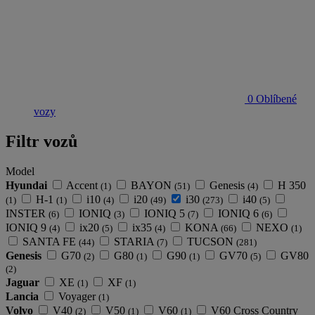
0
Oblíbené
vozy
Filtr vozů
Model
Hyundai
Accent
BAYON
Genesis
H 350
(1)
(51)
(4)
H-1
i10
i20
i30
i40
(1)
(1)
(4)
(49)
(273)
(5)
INSTER
IONIQ
IONIQ 5
IONIQ 6
(6)
(3)
(7)
(6)
IONIQ 9
ix20
ix35
KONA
NEXO
(4)
(5)
(4)
(66)
(1)
SANTA FE
STARIA
TUCSON
(44)
(7)
(281)
Genesis
G70
G80
G90
GV70
GV80
(2)
(1)
(1)
(5)
(2)
Jaguar
XE
XF
(1)
(1)
Lancia
Voyager
(1)
Volvo
V40
V50
V60
V60 Cross Country
(2)
(1)
(1)