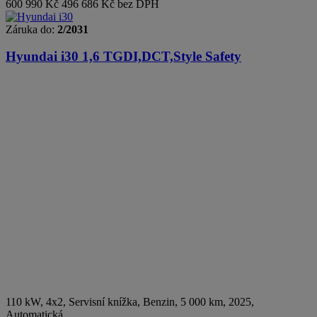
600 990 Kč
496 686 Kč bez DPH
Záruka do:
2/2031
Hyundai i30
1,6 TGDI,DCT,Style Safety
110 kW, 4x2, Servisní knížka
,
Benzin
, 5 000 km, 2025,
Automatická