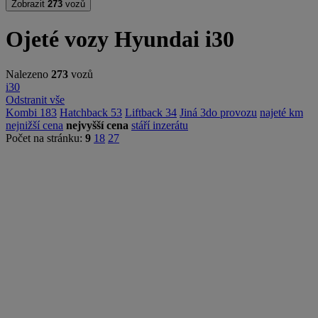
Zobrazit
273
vozů
Ojeté vozy Hyundai i30
Nalezeno
273
vozů
i30
Odstranit vše
Kombi
183
Hatchback
53
Liftback
34
Jiná
3
do provozu
najeté km
nejnižší cena
nejvyšší cena
stáří inzerátu
Počet na stránku:
9
18
27