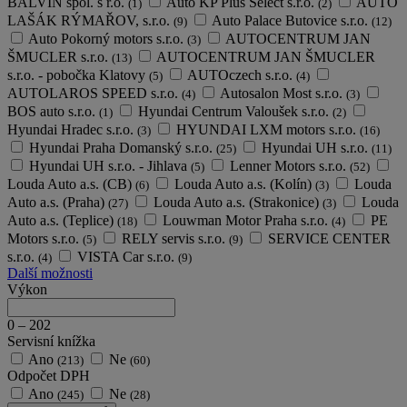
BALVIN spol. s r.o.
Auto KP Plus Select s.r.o.
AUTO
(1)
(2)
LAŠÁK RÝMAŘOV, s.r.o.
Auto Palace Butovice s.r.o.
(9)
(12)
Auto Pokorný motors s.r.o.
AUTOCENTRUM JAN
(3)
ŠMUCLER s.r.o.
AUTOCENTRUM JAN ŠMUCLER
(13)
s.r.o. - pobočka Klatovy
AUTOczech s.r.o.
(5)
(4)
AUTOLAROS SPEED s.r.o.
Autosalon Most s.r.o.
(4)
(3)
BOS auto s.r.o.
Hyundai Centrum Valoušek s.r.o.
(1)
(2)
Hyundai Hradec s.r.o.
HYUNDAI LXM motors s.r.o.
(3)
(16)
Hyundai Praha Domanský s.r.o.
Hyundai UH s.r.o.
(25)
(11)
Hyundai UH s.r.o. - Jihlava
Lenner Motors s.r.o.
(5)
(52)
Louda Auto a.s. (CB)
Louda Auto a.s. (Kolín)
Louda
(6)
(3)
Auto a.s. (Praha)
Louda Auto a.s. (Strakonice)
Louda
(27)
(3)
Auto a.s. (Teplice)
Louwman Motor Praha s.r.o.
PE
(18)
(4)
Motors s.r.o.
RELY servis s.r.o.
SERVICE CENTER
(5)
(9)
s.r.o.
VISTA Car s.r.o.
(4)
(9)
Další možnosti
Výkon
0
–
202
Servisní knížka
Ano
Ne
(213)
(60)
Odpočet DPH
Ano
Ne
(245)
(28)