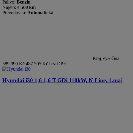
Palivo:
Benzin
Najeto:
4 500 km
Převodovka:
Automatická
Kraj Vysočina
589 990 Kč
487 595 Kč bez DPH
Hyundai i30
1,6 1,6 T-GDi 110kW, N-Line, 1.maj