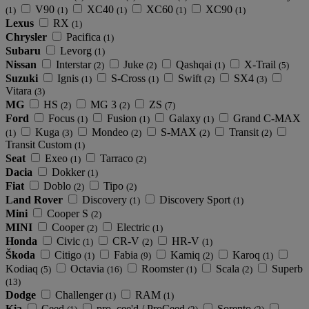
V90
XC40
XC60
XC90
(1)
(1)
(1)
(1)
(1)
Lexus
RX
(1)
Chrysler
Pacifica
(1)
Subaru
Levorg
(1)
Nissan
Interstar
Juke
Qashqai
X-Trail
(2)
(2)
(1)
(5)
Suzuki
Ignis
S-Cross
Swift
SX4
(1)
(1)
(2)
(3)
Vitara
(3)
MG
HS
MG 3
ZS
(2)
(2)
(7)
Ford
Focus
Fusion
Galaxy
Grand C-MAX
(1)
(1)
(1)
Kuga
Mondeo
S-MAX
Transit
(1)
(3)
(2)
(2)
(2)
Transit Custom
(1)
Seat
Exeo
Tarraco
(1)
(2)
Dacia
Dokker
(1)
Fiat
Doblo
Tipo
(2)
(2)
Land Rover
Discovery
Discovery Sport
(1)
(1)
Mini
Cooper S
(2)
MINI
Cooper
Electric
(2)
(1)
Honda
Civic
CR-V
HR-V
(1)
(2)
(1)
Škoda
Citigo
Fabia
Kamiq
Karoq
(1)
(9)
(2)
(1)
Kodiaq
Octavia
Roomster
Scala
Superb
(5)
(16)
(1)
(2)
(13)
Dodge
Challenger
RAM
(1)
(1)
Kia
Ceed
pro_cee'd / ProCeed
Sorento