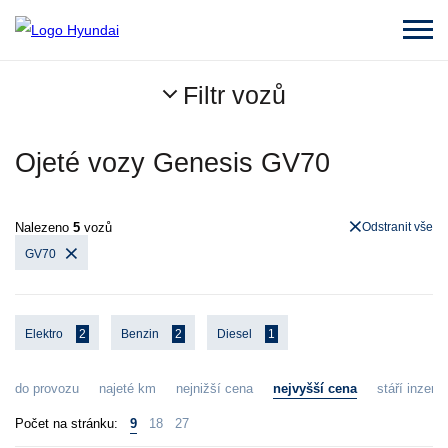
Filtr vozů
Ojeté vozy Genesis GV70
Nalezeno
5
vozů
Odstranit vše
GV70
Elektro
2
Benzin
2
Diesel
1
do provozu
najeté km
nejnižší cena
nejvyšší cena
stáří inzerát
Počet na stránku:
9
18
27