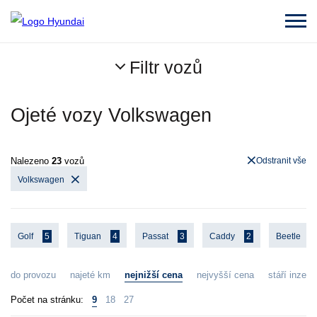
Filtr vozů
Ojeté vozy Volkswagen
Nalezeno
23
vozů
Odstranit vše
Volkswagen
Golf
5
Tiguan
4
Passat
3
Caddy
2
Beetle
1
do provozu
najeté km
nejnižší cena
nejvyšší cena
stáří inzerá
Počet na stránku:
9
18
27