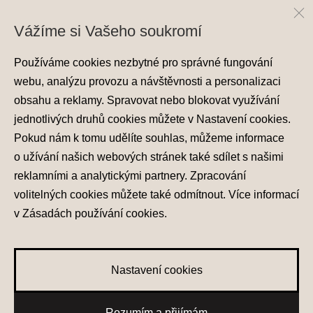
Vážíme si Vašeho soukromí
Používáme cookies nezbytné pro správné fungování
webu, analýzu provozu a návštěvnosti a personalizaci
obsahu a reklamy. Spravovat nebo blokovat využívání
jednotlivých druhů cookies můžete v
Nastavení cookies
.
Ochrana osobních údajů
Pokud nám k tomu udělíte souhlas, můžeme informace
Nastavení cookies
o užívání našich webových stránek také sdílet s našimi
Zásady používání cookies
reklamními a analytickými partnery. Zpracování
volitelných cookies můžete také
odmítnout
. Více informací
© 2026 Hyundai Motor Czech s.r.o.
Všechna práva vyhrazena
v
Zásadách používání cookies
.
Made with
PragueBest
Nastavení cookies
0
Rozumím a přijímám