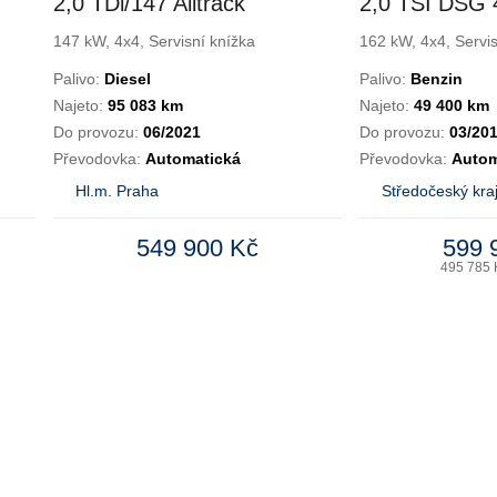
2,0 TDi/147 Alltrack
2,0 TSI DSG 
DSG ČR
Highline
147 kW, 4x4, Servisní knížka
162 kW, 4x4, Servis
Palivo:
Diesel
Palivo:
Benzin
Najeto:
95 083 km
Najeto:
49 400 km
Do provozu:
06/2021
Do provozu:
03/20
Převodovka:
Automatická
Převodovka:
Autom
Hl.m. Praha
Středočeský kra
549 900 Kč
599 
495 785 