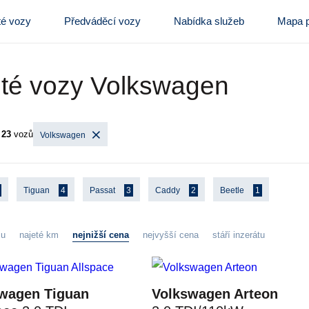
té vozy
Předváděcí vozy
Nabídka služeb
Mapa p
té vozy Volkswagen
o
23
vozů
Volkswagen
Tiguan
4
Passat
3
Caddy
2
Beetle
1
zu
najeté km
nejnižší cena
nejvyšší cena
stáří inzerátu
wagen Tiguan
Volkswagen Arteon