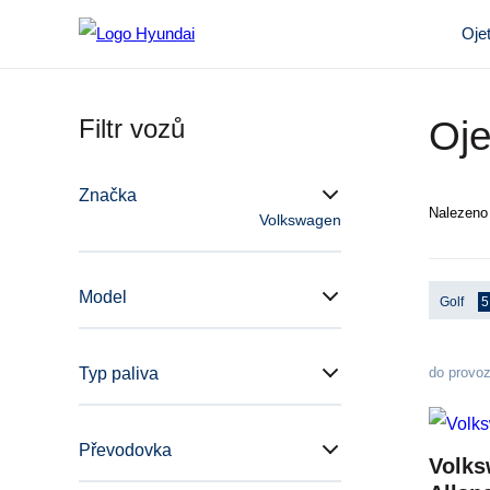
Oje
Filtr vozů
Oje
Značka
Nalezen
Volkswagen
Model
Golf
5
Typ paliva
do provo
Převodovka
Volks