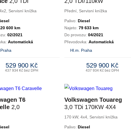
ace
2,0 TDI
2,0 TDI/110kW
LINE DSG
Elegance DSG
4x2, Servisní knížka
Přední, Servisní knížka
iesel
Palivo:
Diesel
120 600 km
Najeto:
79 633 km
ozu:
02/2021
Do provozu:
04/2021
vka:
Automatická
Převodovka:
Automatická
 Praha
Hl.m. Praha
529 900 Kč
529 900 Kč
437 934 Kč bez DPH
437 934 Kč bez DPH
wagen T6
Volkswagen Touareg
elle
2,0
3,0 TDi 170KW 4X4
10kW Long
8°AT TAŽNÉ
170 kW, 4x4, Servisní knížka
8.míst
iesel
Palivo:
Diesel