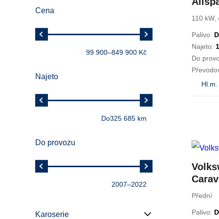
Allsp
Cena
HIGH
110 kW, 
PANO
Palivo:
D
Najeto:
99 900
–
849 900 Kč
Do prov
Převodo
Najeto
Hl.m.
Do
325 685 km
Do provozu
Volks
Carav
2007
–
2022
TDi/1
Přední
,DSG 
Palivo:
D
Karoserie