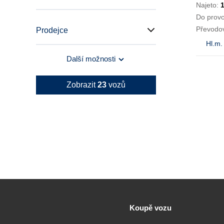
Najeto:
Do prov
Převodo
Prodejce
Hl.m.
Další možnosti
Zobrazit
23
vozů
Koupě vozu