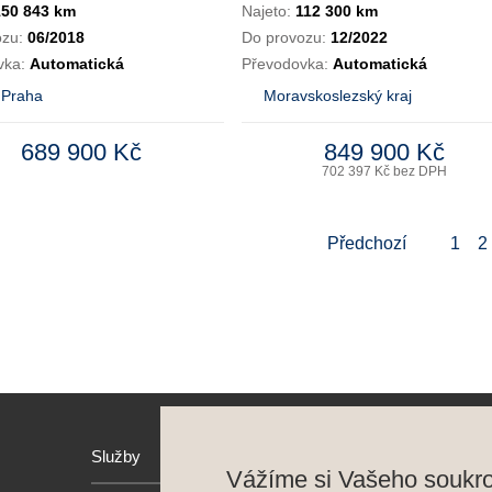
150 843 km
Najeto:
112 300 km
ozu:
06/2018
Do provozu:
12/2022
vka:
Automatická
Převodovka:
Automatická
 Praha
Moravskoslezský kraj
689 900 Kč
849 900 Kč
702 397 Kč bez DPH
Předchozí
1
2
Služby
Hyund
Vážíme si Vašeho soukr