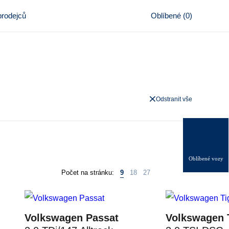
rodejců
Oblíbené
(
0
)
Odstranit vše
0
Oblíbené vozy
Počet na stránku:
9
18
27
Volkswagen Passat
Volkswagen 