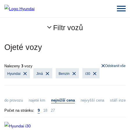
Filtr vozů
Ojeté vozy
Nalezeny
3
vozy
Odstranit vše
Hyundai
Jiná
Benzin
i30
do provozu
najeté km
nejnižší cena
nejvyšší cena
stáří inzerá
Počet na stránku:
9
18
27