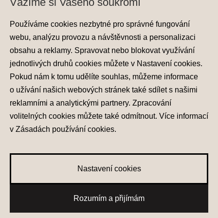
Vážíme si Vašeho soukromí
Používáme cookies nezbytné pro správné fungování
webu, analýzu provozu a návštěvnosti a personalizaci
obsahu a reklamy. Spravovat nebo blokovat využívání
jednotlivých druhů cookies můžete v
Nastavení cookies
.
Ochrana osobních údajů
Pokud nám k tomu udělíte souhlas, můžeme informace
Nastavení cookies
o užívání našich webových stránek také sdílet s našimi
Zásady používání cookies
reklamními a analytickými partnery. Zpracování
volitelných cookies můžete také
odmítnout
. Více informací
© 2026 Hyundai Motor Czech s.r.o.
Všechna práva vyhrazena
v
Zásadách používání cookies
.
Made with
PragueBest
Nastavení cookies
0
Rozumím a přijímám