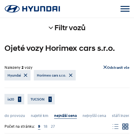
Filtr vozů
Ojeté vozy Horimex cars s.r.o.
Nalezeny
2
vozy
Odstranit vše
Hyundai
Horimex cars s.r.o.
ix20
1
TUCSON
1
do provozu
najeté km
nejnižší cena
nejvyšší cena
stáří inzerát
Počet na stránku:
9
18
27