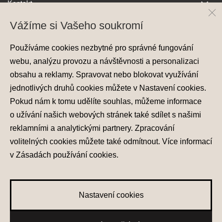
Kontakt
Vážíme si Vašeho soukromí
Používáme cookies nezbytné pro správné fungování
webu, analýzu provozu a návštěvnosti a personalizaci
obsahu a reklamy. Spravovat nebo blokovat využívání
jednotlivých druhů cookies můžete v
Nastavení cookies
.
Ochrana osobních údajů
Pokud nám k tomu udělíte souhlas, můžeme informace
Nastavení cookies
o užívání našich webových stránek také sdílet s našimi
Zásady používání cookies
reklamními a analytickými partnery. Zpracování
volitelných cookies můžete také
odmítnout
. Více informací
© 2026 Hyundai Motor Czech s.r.o.
Všechna práva vyhrazena
v
Zásadách používání cookies
.
Made with
PragueBest
Nastavení cookies