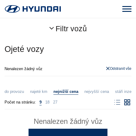
Filtr vozů
Ojeté vozy
Nenalezen žádný vůz
Odstranit vše
do provozu
najeté km
nejnižší cena
nejvyšší cena
stáří inzerá
Počet na stránku:
9
18
27
Nenalezen žádný vůz