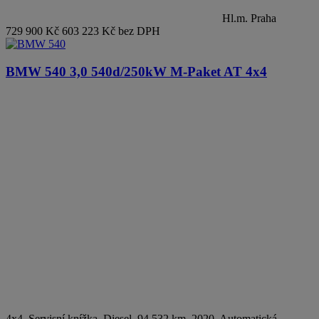
Hl.m. Praha
729 900 Kč
603 223 Kč bez DPH
BMW 540
3,0 540d/250kW M-Paket AT 4x4
4x4, Servisní knížka
,
Diesel
, 94 532 km, 2020, Automatická