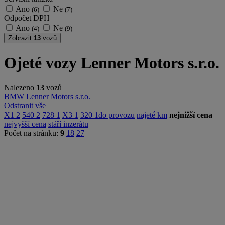
Ano
Ne
(6)
(7)
Odpočet DPH
Ano
Ne
(4)
(9)
Zobrazit
13
vozů
Ojeté vozy Lenner Motors s.r.o.
Nalezeno
13
vozů
BMW
Lenner Motors s.r.o.
Odstranit vše
X1
2
540
2
728
1
X3
1
320
1
do provozu
najeté km
nejnižší cena
nejvyšší cena
stáří inzerátu
Počet na stránku:
9
18
27