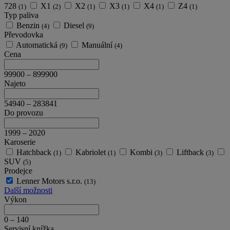
728
X1
X2
X3
X4
Z4
(1)
(2)
(1)
(1)
(1)
(1)
Typ paliva
Benzin
Diesel
(4)
(9)
Převodovka
Automatická
Manuální
(9)
(4)
Cena
99900
–
899900
Najeto
54940
–
283841
Do provozu
1999
–
2020
Karoserie
Hatchback
Kabriolet
Kombi
Liftback
(1)
(1)
(3)
(3)
SUV
(5)
Prodejce
Lenner Motors s.r.o.
(13)
Další možnosti
Výkon
0
–
140
Servisní knížka