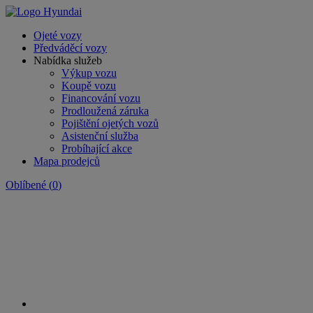
Ojeté vozy
Předváděcí vozy
Nabídka služeb
Výkup vozu
Koupě vozu
Financování vozu
Prodloužená záruka
Pojištění ojetých vozů
Asistenční služba
Probíhající akce
Mapa prodejců
Oblíbené
(
0
)