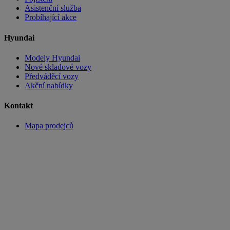
Asistenční služba
Probíhající akce
Hyundai
Modely Hyundai
Nové skladové vozy
Předváděcí vozy
Akční nabídky
Kontakt
Mapa prodejců