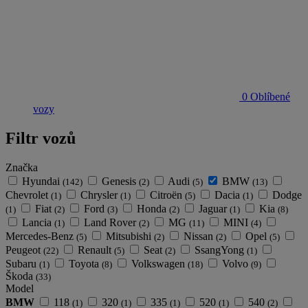
0
Oblíbené
vozy
Filtr vozů
Značka
Hyundai
Genesis
Audi
BMW
(142)
(2)
(5)
(13)
Chevrolet
Chrysler
Citroën
Dacia
Dodge
(1)
(1)
(5)
(1)
Fiat
Ford
Honda
Jaguar
Kia
(1)
(2)
(3)
(2)
(1)
(8)
Lancia
Land Rover
MG
MINI
(1)
(2)
(11)
(4)
Mercedes-Benz
Mitsubishi
Nissan
Opel
(5)
(2)
(2)
(5)
Peugeot
Renault
Seat
SsangYong
(22)
(5)
(2)
(1)
Subaru
Toyota
Volkswagen
Volvo
(1)
(8)
(18)
(9)
Škoda
(33)
Model
BMW
118
320
335
520
540
(1)
(1)
(1)
(1)
(2)