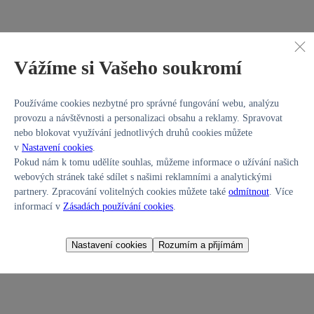
Hl.m. Praha
Vážíme si Vašeho soukromí
599 900 Kč
495 785 Kč bez DPH
BMW 540
3,0 540d/235kW xDrive Luxury AT
Používáme cookies nezbytné pro správné fungování webu, analýzu
provozu a návštěvnosti a personalizaci obsahu a reklamy. Spravovat
nebo blokovat využívání jednotlivých druhů cookies můžete
v
Nastavení cookies
.
Pokud nám k tomu udělíte souhlas, můžeme informace o užívání našich
webových stránek také sdílet s našimi reklamními a analytickými
partnery. Zpracování volitelných cookies můžete také
odmítnout
. Více
informací v
Zásadách používání cookies
.
Nastavení cookies
Rozumím a přijímám