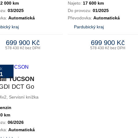
22 000 km
Najeto:
17 600 km
ozu:
03/2025
Do provozu:
01/2025
vka:
Automatická
Převodovka:
Automatická
bický kraj
Pardubický kraj
699 900 Kč
699 900 Kč
578 430 Kč bez DPH
578 430 Kč bez DPH
o:
1
dai TUCSON
-GDI DCT Go
! N-Line
4x2, Servisní knížka
enzin
10 km
ozu:
06/2026
vka:
Automatická