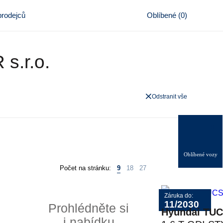
rodejců
Oblíbené
(
0
)
s.r.o.
Odstranit vše
0
Oblíbené vozy
Počet na stránku:
9
18
27
Záruka do:
11/2030
Prohlédněte si
Hyundai TU
i nabídku