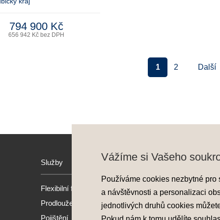
bický kraj
794 900 Kč
656 942 Kč bez DPH
1
2
Další
Vážíme si Vašeho soukr
Služby
Hyund
Používáme cookies nezbytné pro 
Flexibilní financování
Model
a návštěvnosti a personalizaci ob
Prodloužená záruka
Nové 
jednotlivých druhů cookies můžet
Pojištění
Předv
Pokud nám k tomu udělíte souhla