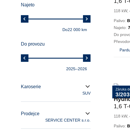
1,6 T
Najeto
118 kW, 
Palivo:
B
Najeto:
Do
22 000 km
Do prov
Převodo
Do provozu
Pardu
2025
–
2026
Karoserie
Záruka d
SUV
3/203
Hyun
1,6 T
STYL
Prodejce
118 kW, 
SERVICE CENTER s.r.o.
Palivo:
B