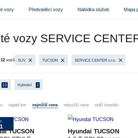
té vozy
Předváděcí vozy
Nabídka služeb
Mapa p
eté vozy SERVICE CENTER 
o
12
vozů
SUV
TUCSON
SERVICE CENTER s.r.o.
10
Hybridní
2
zu
najeté km
nejnižší cena
nejvyšší cena
stáří inzerátu
o:
1
dai TUCSON
Hyundai TUCSON