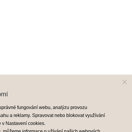
omí
ai
Kontakt
správné fungování webu, analýzu provozu
y Hyundai
Mapa prodejců
sahu a reklamy. Spravovat nebo blokovat využívání
skladové vozy
e v
Nastavení cookies
.
áděcí vozy
s, můžeme informace o užívání našich webových