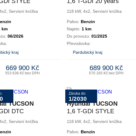
-GDI STYLE
1,6 T-GDI 20 years
4x2, Servisní knížka
118 kW, 4x2, Servisní knížka
enzin
Palivo:
Benzin
7 km
Najeto:
1 km
ozu:
06/2026
Do provozu:
01/2025
vka:
Převodovka:
bický kraj
Pardubický kraj
669 900 Kč
689 900 Kč
553 636 Kč bez DPH
570 165 Kč bez DPH
o:
Záruka do:
0
1/2030
dai TUCSON
Hyundai TUCSON
-GDI DTC
1,6 T-GDI STYLE
E
DCT
4x2, Servisní knížka
118 kW, 4x2, Servisní knížka
enzin
Palivo:
Benzin