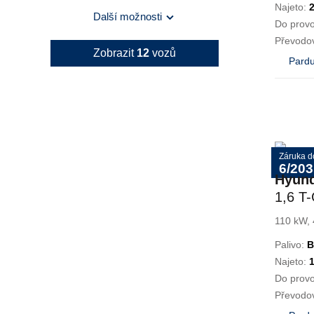
Najeto:
Další možnosti
Do prov
Převodo
Zobrazit
12
vozů
Pardu
Záruka d
6/203
Hyun
1,6 T
Czech
110 kW, 
Palivo:
B
Najeto:
Do prov
Převodo