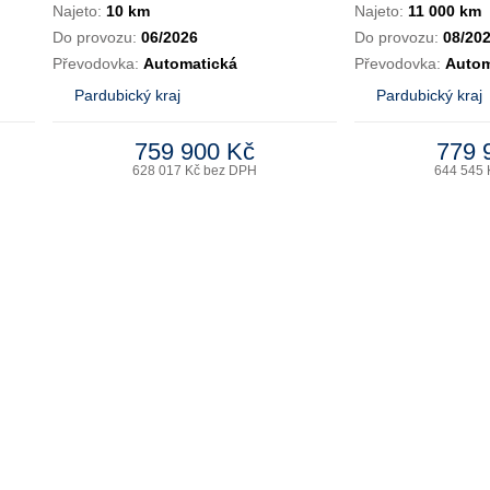
Najeto:
10 km
Najeto:
11 000 km
Do provozu:
06/2026
Do provozu:
08/20
Převodovka:
Automatická
Převodovka:
Autom
Pardubický kraj
Pardubický kraj
759 900 Kč
779 
628 017 Kč bez DPH
644 545 