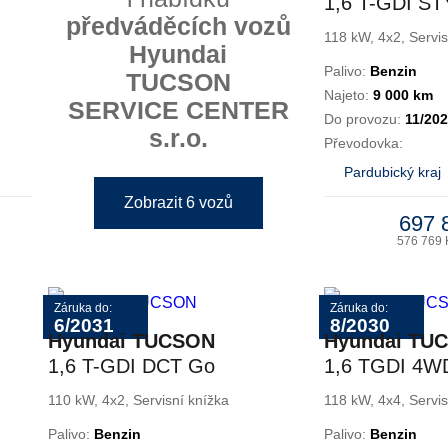
1,6 T-GDI S
předváděcích vozů
118 kW, 4x2, Servis
Hyundai
Palivo:
Benzin
TUCSON
Najeto:
9 000 km
SERVICE CENTER
Do provozu:
11/20
s.r.o.
Převodovka:
Pardubický kraj
Zobrazit 6 vozů
697 
576 769 
Záruka do:
Záruka do:
6/2031
8/2030
Hyundai TUCSON
Hyundai TU
1,6 T-GDI DCT Go
1,6 TGDI 4W
Czech! Plus
LINE
110 kW, 4x2, Servisní knížka
118 kW, 4x4, Servis
Palivo:
Benzin
Palivo:
Benzin