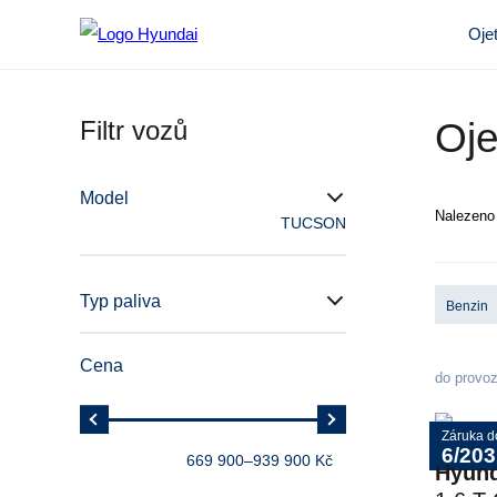
Oje
Filtr vozů
Oj
Model
Nalezen
TUCSON
Typ paliva
Benzin
Cena
do provo
Záruka d
6/203
669 900
–
939 900 Kč
Hyun