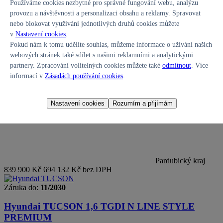
Používáme cookies nezbytné pro správné fungování webu, analýzu
provozu a návštěvnosti a personalizaci obsahu a reklamy. Spravovat
nebo blokovat využívání jednotlivých druhů cookies můžete
v
Nastavení cookies
.
185 kW, 4x4, Servisní knížka
,
Hybridní
, 9 900 km, 2025,
Pokud nám k tomu udělíte souhlas, můžeme informace o užívání našich
Automatická
webových stránek také sdílet s našimi reklamními a analytickými
Palivo:
Hybridní
Najeto:
9 900 km
partnery. Zpracování volitelných cookies můžete také
odmítnout
. Více
Do provozu:
03/2025
informací v
Zásadách používání cookies
.
Převodovka:
Automatická
Nastavení cookies
Rozumím a přijímám
Pardubický kraj
839 900 Kč
694 132 Kč bez DPH
Záruka do:
11/2030
Hyundai TUCSON
1,6 TGDI N LINE STYLE
PREMIUM