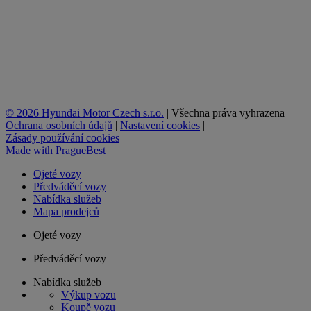
© 2026 Hyundai Motor Czech s.r.o.
|
Všechna práva vyhrazena
Ochrana osobních údajů
|
Nastavení cookies
|
Zásady používání cookies
Made with
PragueBest
Ojeté vozy
Předváděcí vozy
Nabídka služeb
Mapa prodejců
Ojeté vozy
Předváděcí vozy
Nabídka služeb
Výkup vozu
Koupě vozu