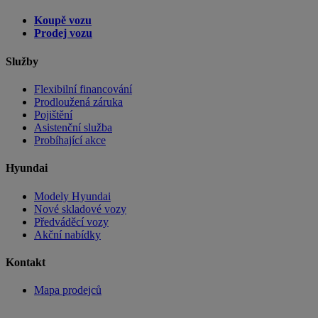
Koupě vozu
Prodej vozu
Služby
Flexibilní financování
Prodloužená záruka
Pojištění
Asistenční služba
Probíhající akce
Hyundai
Modely Hyundai
Nové skladové vozy
Předváděcí vozy
Akční nabídky
Kontakt
Mapa prodejců