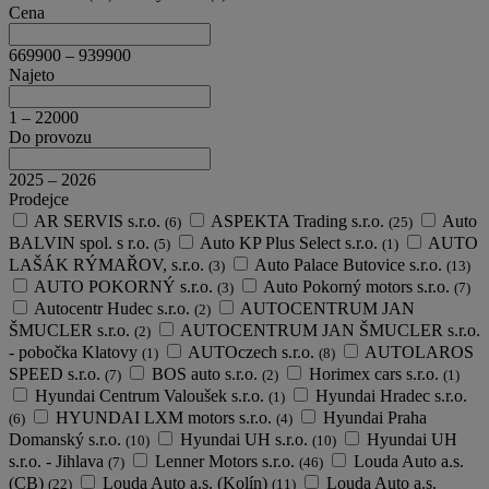
Cena
669900
–
939900
Najeto
1
–
22000
Do provozu
2025
–
2026
Prodejce
AR SERVIS s.r.o.
ASPEKTA Trading s.r.o.
Auto
(6)
(25)
BALVIN spol. s r.o.
Auto KP Plus Select s.r.o.
AUTO
(5)
(1)
LAŠÁK RÝMAŘOV, s.r.o.
Auto Palace Butovice s.r.o.
(3)
(13)
AUTO POKORNÝ s.r.o.
Auto Pokorný motors s.r.o.
(3)
(7)
Autocentr Hudec s.r.o.
AUTOCENTRUM JAN
(2)
ŠMUCLER s.r.o.
AUTOCENTRUM JAN ŠMUCLER s.r.o.
(2)
- pobočka Klatovy
AUTOczech s.r.o.
AUTOLAROS
(1)
(8)
SPEED s.r.o.
BOS auto s.r.o.
Horimex cars s.r.o.
(7)
(2)
(1)
Hyundai Centrum Valoušek s.r.o.
Hyundai Hradec s.r.o.
(1)
HYUNDAI LXM motors s.r.o.
Hyundai Praha
(6)
(4)
Domanský s.r.o.
Hyundai UH s.r.o.
Hyundai UH
(10)
(10)
s.r.o. - Jihlava
Lenner Motors s.r.o.
Louda Auto a.s.
(7)
(46)
(CB)
Louda Auto a.s. (Kolín)
Louda Auto a.s.
(22)
(11)