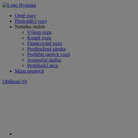
Ojeté vozy
Předváděcí vozy
Nabídka služeb
Výkup vozu
Koupě vozu
Financování vozu
Prodloužená záruka
Pojištění ojetých vozů
Asistenční služba
Probíhající akce
Mapa prodejců
Oblíbené
(
0
)