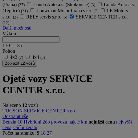
(Praha)
Louda Auto a.s. (Strakonice)
Louda Auto a.s.
(27)
(3)
(Teplice)
Louwman Motor Praha s.r.o.
PE Motors
(21)
(7)
s.r.o.
RELY servis s.r.o.
SERVICE CENTER s.r.o.
(2)
(6)
(12)
Další možnosti
Výkon
110
–
185
Pohon
4x2
4x4
(7)
(5)
Zobrazit
12
vozů
Ojeté vozy SERVICE
CENTER s.r.o.
Nalezeno
12
vozů
TUCSON
SERVICE CENTER s.r.o.
Odstranit vše
Benzin
10
Hybridní
2
do provozu
najeté km
nejnižší cena
nejvyšší
cena
stáří inzerátu
Počet na stránku:
9
18
27