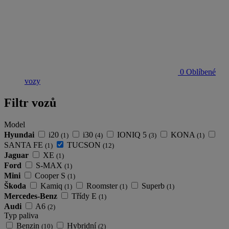
0
Oblíbené
vozy
Filtr vozů
Model
Hyundai
i20
i30
IONIQ 5
KONA
(1)
(4)
(3)
(1)
SANTA FE
TUCSON
(1)
(12)
Jaguar
XE
(1)
Ford
S-MAX
(1)
Mini
Cooper S
(1)
Škoda
Kamiq
Roomster
Superb
(1)
(1)
(1)
Mercedes-Benz
Třídy E
(1)
Audi
A6
(2)
Typ paliva
Benzin
Hybridní
(10)
(2)