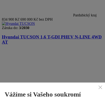
Pardubický kraj
834 900 Kč
690 000 Kč bez DPH
Záruka do:
3/2030
Hyundai TUCSON
1,6 T-GDI PHEV N-LINE 4WD
AT
Vážíme si Vašeho soukromí