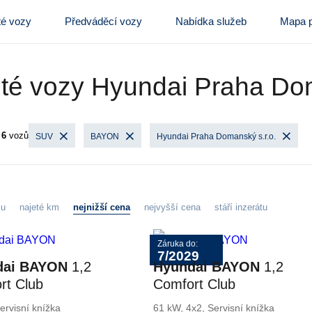
té vozy
Předváděcí vozy
Nabídka služeb
Mapa p
té vozy Hyundai Praha Dom
o
6
vozů
SUV
BAYON
Hyundai Praha Domanský s.r.o.
zu
najeté km
nejnižší cena
nejvyšší cena
stáří inzerátu
Záruka do:
7/2029
dai BAYON
1,2
Hyundai BAYON
1,2
rt Club
Comfort Club
ervisní knížka
61 kW, 4x2, Servisní knížka