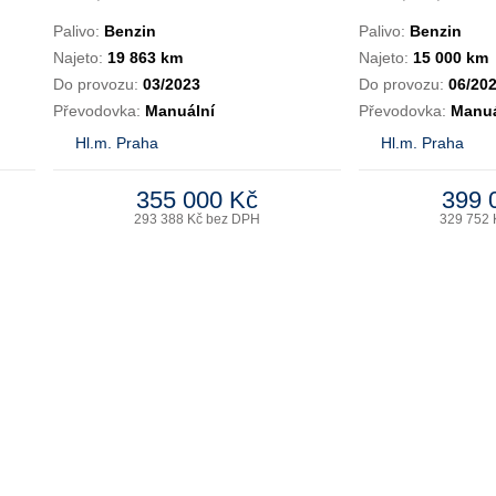
Palivo:
Benzin
Palivo:
Benzin
Najeto:
19 863 km
Najeto:
15 000 km
Do provozu:
03/2023
Do provozu:
06/20
Převodovka:
Manuální
Převodovka:
Manuá
Hl.m. Praha
Hl.m. Praha
355 000 Kč
399 
293 388 Kč bez DPH
329 752 