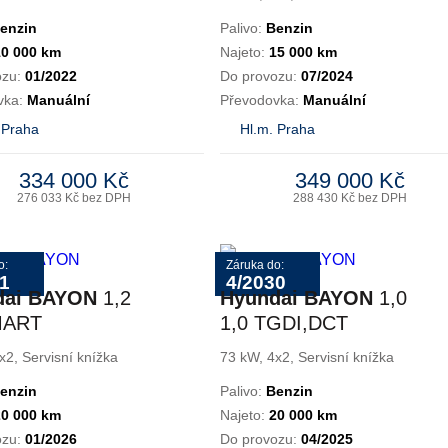
enzin
Palivo:
Benzin
10 000 km
Najeto:
15 000 km
ozu:
01/2022
Do provozu:
07/2024
vka:
Manuální
Převodovka:
Manuální
 Praha
Hl.m. Praha
334 000 Kč
349 000 Kč
276 033 Kč bez DPH
288 430 Kč bez DPH
o:
Záruka do:
1
4/2030
dai BAYON
1,2
Hyundai BAYON
1,0
MART
1,0 TGDI,DCT
SMART
x2, Servisní knížka
73 kW, 4x2, Servisní knížka
enzin
Palivo:
Benzin
20 000 km
Najeto:
20 000 km
ozu:
01/2026
Do provozu:
04/2025