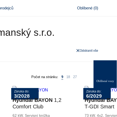
rodejců
Oblíbené
(
0
)
anský s.r.o.
Odstranit vše
0
Počet na stránku:
9
18
27
Oblíbené vozy
Záruka do:
Záruka do:
3/2028
6/2029
Hyundai BAYON
1,2
Hyundai BA
Comfort Club
T-GDI Smart
62 kW, Servisní knížka
73 kW, 4x2, Servisn