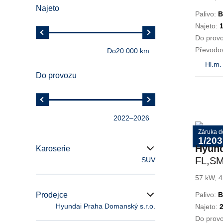
Najeto
Palivo:
B
Najeto:
Do prov
Převodo
Do
20 000 km
Hl.m.
Do provozu
2022
–
2026
Záruka d
1/203
Hyun
Karoserie
FL,S
SUV
57 kW, 4
Prodejce
Palivo:
B
Hyundai Praha Domanský s.r.o.
Najeto:
Do prov