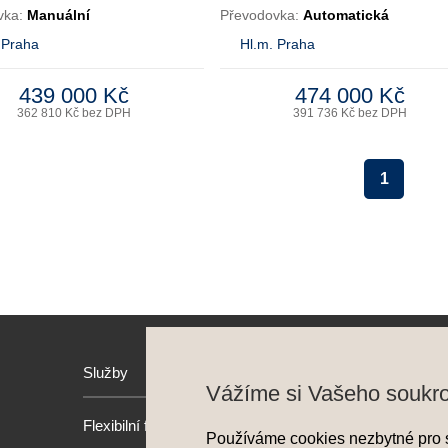
vka:
Manuální
Převodovka:
Automatická
 Praha
Hl.m. Praha
439 000 Kč
474 000 Kč
362 810 Kč bez DPH
391 736 Kč bez DPH
1
Služby
Hyund
Vážíme si Vašeho soukr
Flexibilní financování
Model
Používáme cookies nezbytné pro 