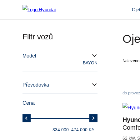
Oje
Filtr vozů
Oje
Model
Nalezen
BAYON
Převodovka
do provo
Cena
Hyun
Comfo
334 000
–
474 000 Kč
62 kW, S