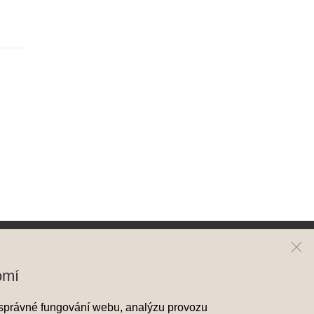
ai
Kontakt
omí
y Hyundai
Mapa prodejců
správné fungování webu, analýzu provozu