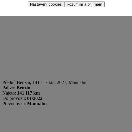
Nastavení cookies
Rozumím a přijímám
Přední
,
Benzin
, 141 117 km, 2021, Manuální
Palivo:
Benzin
Najeto:
141 117 km
Do provozu:
01/2022
Převodovka:
Manuální