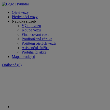
Ojeté vozy
Předváděcí vozy
Nabídka služeb
Výkup vozu
Koupě vozu
Financování vozu
Prodloužená záruka
Pojištění ojetých vozů
Asistenční služba
Probíhající akce
Mapa prodejců
Oblíbené
(
0
)