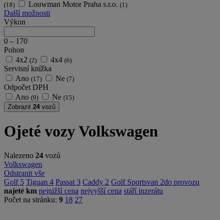
Louwman Motor Praha s.r.o.
(18)
(1)
Další možnosti
Výkon
0
–
170
Pohon
4x2
4x4
(2)
(6)
Servisní knížka
Ano
Ne
(17)
(7)
Odpočet DPH
Ano
Ne
(9)
(15)
Zobrazit
24
vozů
Ojeté vozy Volkswagen
Nalezeno
24
vozů
Volkswagen
Odstranit vše
Golf
5
Tiguan
4
Passat
3
Caddy
2
Golf Sportsvan
2
do provozu
najeté km
nejnižší cena
nejvyšší cena
stáří inzerátu
Počet na stránku:
9
18
27