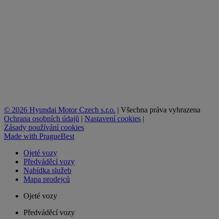
© 2026 Hyundai Motor Czech s.r.o.
|
Všechna práva vyhrazena
Ochrana osobních údajů
|
Nastavení cookies
|
Zásady používání cookies
Made with
PragueBest
Ojeté vozy
Předváděcí vozy
Nabídka služeb
Mapa prodejců
Ojeté vozy
Předváděcí vozy