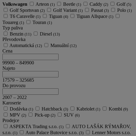
Volkswagen
Arteon
Beetle
Caddy
Golf
(1)
(1)
(2)
(5)
Golf Sportsvan
Golf Variant
Passat
Polo
(2)
(1)
(3)
(1)
T6 Caravelle
Tiguan
Tiguan Allspace
(1)
(4)
(1)
Touareg
Touran
(1)
(1)
Typ paliva
Benzin
Diesel
(11)
(13)
Převodovka
Automatická
Manuální
(12)
(12)
Cena
99900
–
849900
Najeto
17579
–
325685
Do provozu
2007
–
2022
Karoserie
Dodávka
Hatchback
Kabriolet
Kombi
(1)
(3)
(1)
(9)
MPV
Pick-up
SUV
(2)
(2)
(6)
Prodejce
ASPEKTA Trading s.r.o.
AUTO LAŠÁK RÝMAŘOV,
(1)
s.r.o.
Auto Palace Butovice s.r.o.
Lenner Motors s.r.o.
(1)
(3)