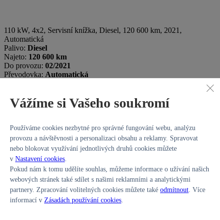
110 kW, 4x2, Servisní knížka
,
Diesel
, 120 600 km, 2021,
Automatická
Palivo:
Diesel
Najeto:
120 600 km
Do provozu:
02/2021
Převodovka:
Automatická
Vážíme si Vašeho soukromí
Používáme cookies nezbytné pro správné fungování webu, analýzu
provozu a návštěvnosti a personalizaci obsahu a reklamy. Spravovat
nebo blokovat využívání jednotlivých druhů cookies můžete
Hl.m. Praha
529 900 Kč
437 934 Kč bez DPH
v
Nastavení cookies
.
Pokud nám k tomu udělíte souhlas, můžeme informace o užívání našich
webových stránek také sdílet s našimi reklamními a analytickými
Volkswagen Golf
1,5 TSI/96kW Style
partnery. Zpracování volitelných cookies můžete také
odmítnout
. Více
informací v
Zásadách používání cookies
.