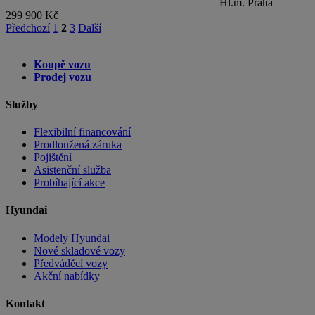
Hl.m. Praha
299 900 Kč
Předchozí
1
2
3
Další
Koupě vozu
Prodej vozu
Služby
Flexibilní financování
Prodloužená záruka
Pojištění
Asistenční služba
Probíhající akce
Hyundai
Modely Hyundai
Nové skladové vozy
Předváděcí vozy
Akční nabídky
Kontakt