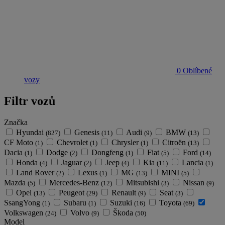
0
Oblíbené
vozy
Filtr vozů
Značka
Hyundai
Genesis
Audi
BMW
(827)
(11)
(9)
(13)
CF Moto
Chevrolet
Chrysler
Citroën
(1)
(1)
(1)
(13)
Dacia
Dodge
Dongfeng
Fiat
Ford
(1)
(2)
(1)
(5)
(14)
Honda
Jaguar
Jeep
Kia
Lancia
(4)
(2)
(4)
(11)
(1)
Land Rover
Lexus
MG
MINI
(2)
(1)
(13)
(5)
Mazda
Mercedes-Benz
Mitsubishi
Nissan
(5)
(12)
(3)
(9)
Opel
Peugeot
Renault
Seat
(13)
(29)
(9)
(3)
SsangYong
Subaru
Suzuki
Toyota
(1)
(1)
(16)
(69)
Volkswagen
Volvo
Škoda
(24)
(9)
(50)
Model