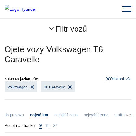
Filtr vozů
Ojeté vozy Volkswagen T6
Caravelle
Nalezen
jeden
vůz
Odstranit vše
Volkswagen
T6 Caravelle
do provozu
najeté km
nejnižší cena
nejvyšší cena
stáří inzerát
Počet na stránku:
9
18
27