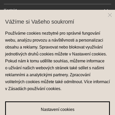
Kontakt
Vážíme si Vašeho soukromí
Používáme cookies nezbytné pro správné fungování
webu, analýzu provozu a návštěvnosti a personalizaci
obsahu a reklamy. Spravovat nebo blokovat využívání
jednotlivých druhů cookies můžete v
Nastavení cookies
.
Ochrana osobních údajů
Pokud nám k tomu udělíte souhlas, můžeme informace
Nastavení cookies
o užívání našich webových stránek také sdílet s našimi
Zásady používání cookies
reklamními a analytickými partnery. Zpracování
volitelných cookies můžete také
odmítnout
. Více informací
© 2026 Hyundai Motor Czech s.r.o.
Všechna práva vyhrazena
v
Zásadách používání cookies
.
Made with
PragueBest
Nastavení cookies