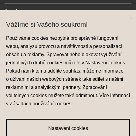
Kontakt
Vážíme si Vašeho soukromí
Používáme cookies nezbytné pro správné fungování
webu, analýzu provozu a návštěvnosti a personalizaci
obsahu a reklamy. Spravovat nebo blokovat využívání
jednotlivých druhů cookies můžete v
Nastavení cookies
.
Ochrana osobních údajů
Pokud nám k tomu udělíte souhlas, můžeme informace
Nastavení cookies
o užívání našich webových stránek také sdílet s našimi
Zásady používání cookies
reklamními a analytickými partnery. Zpracování
volitelných cookies můžete také
odmítnout
. Více informací
© 2026 Hyundai Motor Czech s.r.o.
Všechna práva vyhrazena
v
Zásadách používání cookies
.
Made with
PragueBest
Nastavení cookies