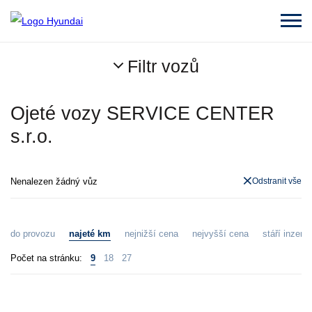
Filtr vozů
Ojeté vozy SERVICE CENTER
s.r.o.
Nenalezen žádný vůz
Odstranit vše
do provozu
najeté km
nejnižší cena
nejvyšší cena
stáří inzerát
Počet na stránku:
9
18
27