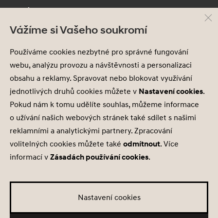
Kontakt
Vážíme si Vašeho soukromí
Používáme cookies nezbytné pro správné fungování
webu, analýzu provozu a návštěvnosti a personalizaci
obsahu a reklamy. Spravovat nebo blokovat využívání
jednotlivých druhů cookies můžete v
Nastavení cookies
.
Pokud nám k tomu udělíte souhlas, můžeme informace
Ochrana osobních údajů
Nastavení cookies
o užívání našich webových stránek také sdílet s našimi
Zásady používání cookies
reklamními a analytickými partnery. Zpracování
volitelných cookies můžete také
odmítnout
. Více
© 2026 Hyundai Motor Czech s.r.o.
informací v
Zásadách používání cookies
.
Všechna práva vyhrazena
Made with
PragueBest
Nastavení cookies