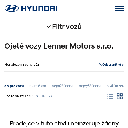
Filtr vozů
Ojeté vozy Lenner Motors s.r.o.
Nenalezen žádný vůz
Odstranit vše
do provozu
najeté km
nejnižší cena
nejvyšší cena
stáří inzerát
Počet na stránku:
9
18
27
Prodejce v tuto chvíli neinzeruje žádný