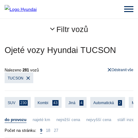
Filtr vozů
Ojeté vozy Hyundai TUCSON
Nalezeno
281
vozů
Odstranit vše
TUCSON
SUV
230
Kombi
43
Jiná
4
Automatická
2
Ma
do provozu
najeté km
nejnižší cena
nejvyšší cena
stáří inzerá
Počet na stránku:
9
18
27