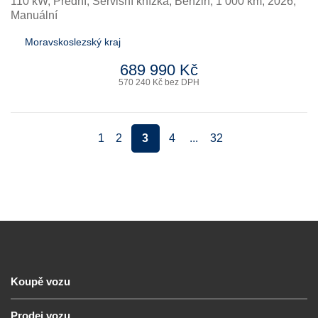
110 kW, Přední, Servisní knížka
,
Benzin
, 1 000 km, 2026,
Manuální
Moravskoslezský kraj
689 990 Kč
570 240 Kč bez DPH
1
2
3
4
...
32
Koupě vozu
Prodej vozu