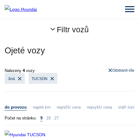
Filtr vozů
Ojeté vozy
Nalezeny
4
vozy
Odstranit vše
Jiná
TUCSON
do provozu
najeté km
nejnižší cena
nejvyšší cena
stáří inzerá
Počet na stránku:
9
18
27