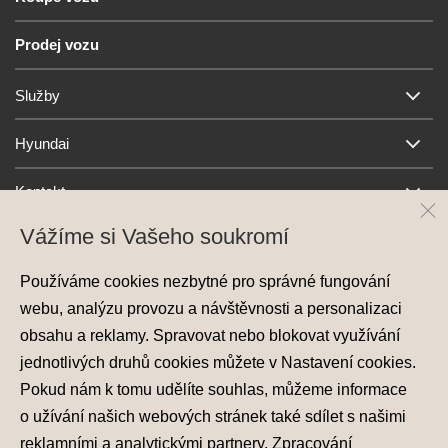
Prodej vozu
Služby
Hyundai
Kontakt
Vážíme si Vašeho soukromí
Používáme cookies nezbytné pro správné fungování
webu, analýzu provozu a návštěvnosti a personalizaci
obsahu a reklamy. Spravovat nebo blokovat využívání
jednotlivých druhů cookies můžete v
Nastavení cookies
.
Ochrana osobních údajů
Pokud nám k tomu udělíte souhlas, můžeme informace
Nastavení cookies
o užívání našich webových stránek také sdílet s našimi
Zásady používání cookies
reklamními a analytickými partnery. Zpracování