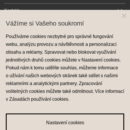
Kontakt
Vážíme si Vašeho soukromí
Používáme cookies nezbytné pro správné fungování
webu, analýzu provozu a návštěvnosti a personalizaci
obsahu a reklamy. Spravovat nebo blokovat využívání
jednotlivých druhů cookies můžete v
Nastavení cookies
.
Ochrana osobních údajů
Pokud nám k tomu udělíte souhlas, můžeme informace
Nastavení cookies
o užívání našich webových stránek také sdílet s našimi
Zásady používání cookies
reklamními a analytickými partnery. Zpracování
volitelných cookies můžete také
odmítnout
. Více informací
© 2026 Hyundai Motor Czech s.r.o.
Všechna práva vyhrazena
v
Zásadách používání cookies
.
Made with
PragueBest
Nastavení cookies