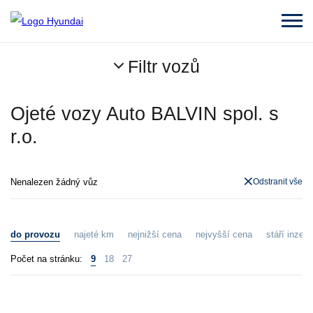
Filtr vozů
Ojeté vozy Auto BALVIN spol. s
r.o.
Nenalezen žádný vůz
Odstranit vše
do provozu
najeté km
nejnižší cena
nejvyšší cena
stáří inzerá
Počet na stránku:
9
18
27